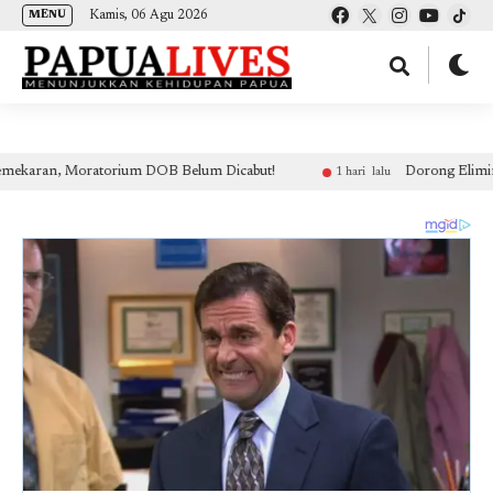
(self.SWG_BASIC = self.SWG_BASIC || []).push( basicSubscriptions => {
Kamis, 06 Agu 2026
MENU
basicSubscriptions.init({ type: "NewsArticle", isPartOfType: ["Product"], isPartOfProductId:
"CAow7IrHDA:openaccess", clientOptions: { theme: "light", lang: "id" }, }); });
n, Moratorium DOB Belum Dicabut!
Dorong Eliminasi Malar
1 hari lalu