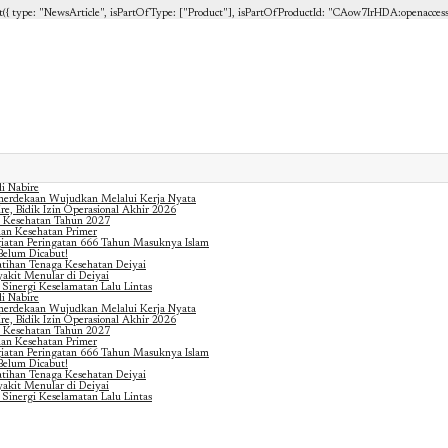
{ type: "NewsArticle", isPartOfType: ["Product"], isPartOfProductId: "CAow7IrHDA:openaccess", cli
i Nabire
merdekaan Wujudkan Melalui Kerja Nyata
e, Bidik Izin Operasional Akhir 2026
 Kesehatan Tahun 2027
nan Kesehatan Primer
iatan Peringatan 666 Tahun Masuknya Islam
Belum Dicabut!
atihan Tenaga Kesehatan Deiyai
akit Menular di Deiyai
 Sinergi Keselamatan Lalu Lintas
i Nabire
merdekaan Wujudkan Melalui Kerja Nyata
e, Bidik Izin Operasional Akhir 2026
 Kesehatan Tahun 2027
nan Kesehatan Primer
iatan Peringatan 666 Tahun Masuknya Islam
Belum Dicabut!
atihan Tenaga Kesehatan Deiyai
akit Menular di Deiyai
 Sinergi Keselamatan Lalu Lintas