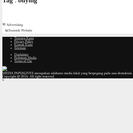
Tag : buying
🪧 Advertising
📊Statistik Website
Tentang Kami
Privacy Policy
Kontak Kami
Sitemap
Disclaimer
Pedoman Media
Terms of Use
MEDIA PAPUALIVES merupakan salahsatu media lokal yang berpegang pada asas demokrasi. T
Copyright @ 2026. All right reserved
x