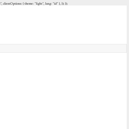
entOptions: { theme: "light", lang: "id" }, }); });