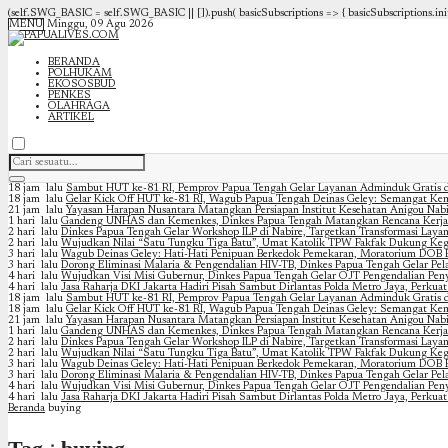
(self.SWG_BASIC = self.SWG_BASIC || []).push( basicSubscriptions => { basicSubscriptions.init(
MENU
Minggu, 09 Agu 2026
BERANDA
POLHUKAM
EKOSOSBUD
PENKES
OLAHRAGA
ARTIKEL
18 jam lalu
Sambut HUT ke-81 RI, Pemprov Papua Tengah Gelar Layanan Adminduk Gratis d
18 jam lalu
Gelar Kick Off HUT ke-81 RI, Wagub Papua Tengah Deinas Geley: Semangat Ke
21 jam lalu
Yayasan Harapan Nusantara Matangkan Persiapan Institut Kesehatan Anigou Nabir
1 hari lalu
Gandeng UNHAS dan Kemenkes, Dinkes Papua Tengah Matangkan Rencana Kerja
2 hari lalu
Dinkes Papua Tengah Gelar Workshop ILP di Nabire, Targetkan Transformasi Laya
2 hari lalu
Wujudkan Nilai “Satu Tungku Tiga Batu”, Umat Katolik TPW Fakfak Dukung Keg
3 hari lalu
Wagub Deinas Geley: Hati-Hati Penipuan Berkedok Pemekaran, Moratorium DOB 
3 hari lalu
Dorong Eliminasi Malaria & Pengendalian HIV-TB, Dinkes Papua Tengah Gelar Pel
4 hari lalu
Wujudkan Visi Misi Gubernur, Dinkes Papua Tengah Gelar OJT Pengendalian Peny
4 hari lalu
Jasa Raharja DKI Jakarta Hadiri Pisah Sambut Dirlantas Polda Metro Jaya, Perkuat
18 jam lalu
Sambut HUT ke-81 RI, Pemprov Papua Tengah Gelar Layanan Adminduk Gratis d
18 jam lalu
Gelar Kick Off HUT ke-81 RI, Wagub Papua Tengah Deinas Geley: Semangat Ke
21 jam lalu
Yayasan Harapan Nusantara Matangkan Persiapan Institut Kesehatan Anigou Nabir
1 hari lalu
Gandeng UNHAS dan Kemenkes, Dinkes Papua Tengah Matangkan Rencana Kerja
2 hari lalu
Dinkes Papua Tengah Gelar Workshop ILP di Nabire, Targetkan Transformasi Laya
2 hari lalu
Wujudkan Nilai “Satu Tungku Tiga Batu”, Umat Katolik TPW Fakfak Dukung Keg
3 hari lalu
Wagub Deinas Geley: Hati-Hati Penipuan Berkedok Pemekaran, Moratorium DOB 
3 hari lalu
Dorong Eliminasi Malaria & Pengendalian HIV-TB, Dinkes Papua Tengah Gelar Pel
4 hari lalu
Wujudkan Visi Misi Gubernur, Dinkes Papua Tengah Gelar OJT Pengendalian Peny
4 hari lalu
Jasa Raharja DKI Jakarta Hadiri Pisah Sambut Dirlantas Polda Metro Jaya, Perkuat
Beranda
buying