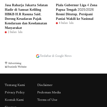
Jasa Raharja Jakarta Selatan
Piala Gubernur Liga 4 Zona
Hadir di Samsat Keliling
Papua Tengah 2025/2026
HBKB H.R Rasuna Said,
Resmi Ditutup, Persipani
Dorong Kesadaran Pajak
Paniai Wakili ke Nasional
Kendaraan dan Keselamatan
4 bulan lalu
Masyarakat
2 bulan lalu
Terdaftar di Google News
🪧 Advertising
📊Statistik Website
Tentang Kami
Disclaimer
Privacy Policy
Pedoman Media
Kontak Kami
Terms of Use