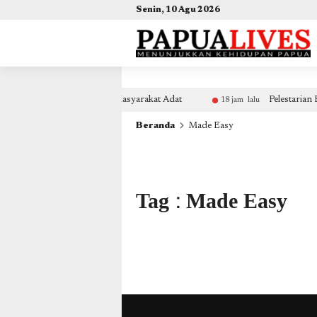
(self.SWG_BASIC = self.SWG_BASIC || []).push( basicSubscriptions => { basicSubscriptions.init({ 
Senin, 10 Agu 2026
d4c29acad76ce94f google.com, pub-2441454515104767, DIRECT, f08c47fec0942fa0 google.c
n Proyek yang Merugikan Masyarakat Adat
Pelestarian Bu
18 jam lalu
Beranda
Made Easy
Tag : Made Easy