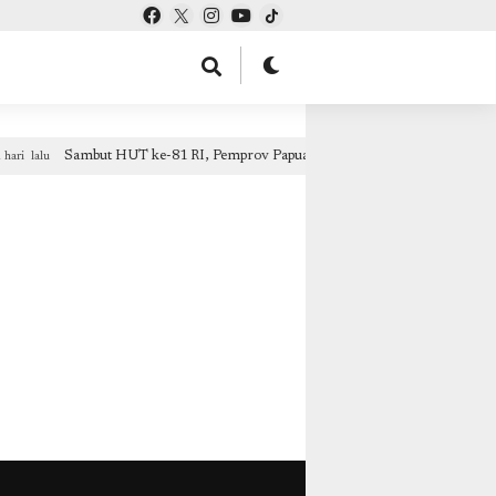
ntOptions: { theme: "light", lang: "id" }, }); });
mgid.com, 600000, DIRECT,
Sambut HUT ke-81 RI, Pemprov Papua Tengah Gelar Layanan Adminduk 
i lalu