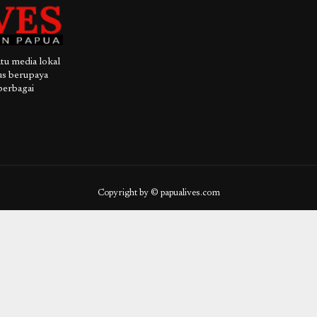
 media lokal
us berupaya
berbagai
Copyright by © papualives.com