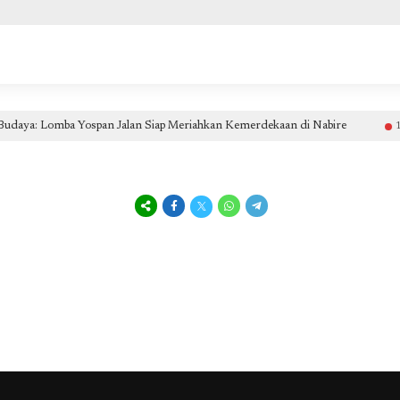
type: "NewsArticle", isPartOfType: ["Product"], isPartOfProductId: "CAow7IrHDA:openaccess", clie
om, pub-2441454515104767, RESELLER, f08c47fec0942fa0
daya: Lomba Yospan Jalan Siap Meriahkan Kemerdekaan di Nabire
1 har