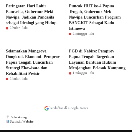
Peringatan Hari Lahir
Puncak HUT ke-4 Papua
Pancasila, Gubernur Meki
Tengah, Gubernur Meki
Nawipa: Jadikan Pancasila
Nawipa Luncurkan Program
sebagai Ideologi yang Hidup
BANGKIT Sebagai Kado
Istimewa
2 bulan lalu
2 minggu lalu
Selamatkan Mangrove,
FGD di Nabire: Pemprov
Dongkrak Ekonomi: Pemprov
Papua Tengah Targetkan
Papua Tengah Luncurkan
Layanan Bantuan Hukum
Strategi Ekowisata dan
Menjangkau Pelosok Kampung
Rehabilitasi Pesisir
1 minggu lalu
2 bulan lalu
Terdaftar di Google News
Advertising
Statistik Website