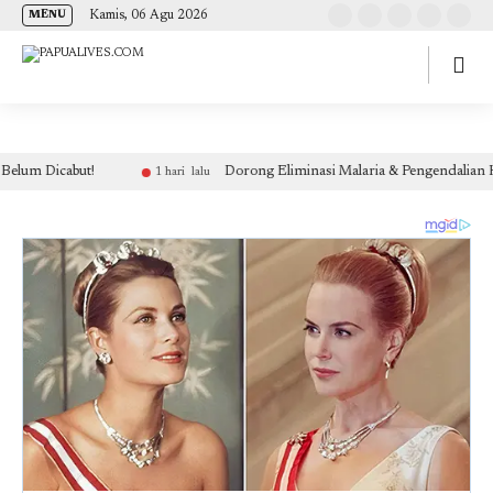
(self.SWG_BASIC = self.SWG_BASIC || []).push( basicSubscriptions => {
Kamis, 06 Agu 2026
MENU
basicSubscriptions.init({ type: "NewsArticle", isPartOfType: ["Product"], isPartOfProductId:
"CAow7IrHDA:openaccess", clientOptions: { theme: "light", lang: "id" }, }); });
Dorong Eliminasi Malaria & Pengendalian HIV-TB, Dinkes P
1 hari lalu