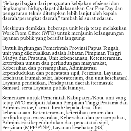
“Sebagai bagian dari penguatan kebijakan efisiensi dan
lingkungan hidup, dapat dilaksanakan Car Free Day dan
pengaturan teknis ditetapkan lebih lanjut oleh kepala
daerah/perangkat daerah,” tambah isi surat edaran.
Meskipun demikian, beberapa unit kerja tetap melakukan
Work From Office (WFO) untuk menjamin kelangsungan
layanan publik yang bersifat langsung.
Untuk lingkungan Pemerintah Provinsi Papua Tengah,
unit yang dikecualikan adalah Jabatan Pimpinan Tinggi
Madya dan Pratama, Unit kebencanaan, Ketenteraman,
ketertiban umum dan perlindungan masyarakat,
Kebersihan dan persampahan, Administrasi
kependudukan dan pencatatan sipil, Perizinan, Layanan
kesehatan (rumah sakit, laboratorium, dan unit kesehatan),
Layanan pendidikan, Pendapatan daerah (termasuk
Samsat), serta Layanan publik lainnya.
Sementara untuk Pemerintah Kabupaten/Kota, unit yang
tetap WFO meliputi Jabatan Pimpinan Tinggi Pratama dan
Administrator, Camat, lurah/kepala desa, Unit
kebencanaan, Ketenteraman, ketertiban umum dan
perlindungan masyarakat, Kebersihan dan persampahan,
Administrasi kependudukan dan pencatatan sipil,
Perizinan (MPP/PTSP), Layanan kesehatan (RS,