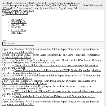
(self.SWG_BASIC = self.SWG_BASIC || []).push( basicSubscriptions => {
basicSubscriptions.init({ type: "NewsArticle", isPartOfType: ["Product"], isPartOfProductId:
"CAow7IrHDA:openaccess", clientOptions: { theme: "light", lang: "id" }, }); });
MENU
Jumat, 07 Agu 2026
BERANDA
POLHUKAM
EKOSOSBUD
PENKES
OLAHRAGA
ARTIKEL
6 jam lalu
Gandeng UNHAS dan Kemenkes, Dinkes Papua Tengah Matangkan Rencana
Kerja Kesehatan Tahun 2027
16 jam lalu
Dinkes Papua Tengah Gelar Workshop ILP di Nabire, Targetkan Transformasi
Layanan Kesehatan Primer
1 hari lalu
Wujudkan Nilai “Satu Tungku Tiga Batu”, Umat Katolik TPW Fakfak Dukung
Kegiatan Peringatan 666 Tahun Masuknya Islam
1 hari lalu
Wagub Deinas Geley: Hati-Hati Penipuan Berkedok Pemekaran, Moratorium
DOB Belum Dicabut!
2 hari lalu
Dorong Eliminasi Malaria & Pengendalian HIV-TB, Dinkes Papua Tengah Gelar
Pelatihan Tenaga Kesehatan Deiyai
2 hari lalu
Wujudkan Visi Misi Gubernur, Dinkes Papua Tengah Gelar OJT Pengendalian
Penyakit Menular di Deiyai
2 hari lalu
Jasa Raharja DKI Jakarta Hadiri Pisah Sambut Dirlantas Polda Metro Jaya,
Perkuat Sinergi Keselamatan Lalu Lintas
2 hari lalu
PT Jasa Raharja Raih Penghargaan Perusahaan Asuransi Terpercaya di
Transportasi Indonesia Awards 2026
3 hari lalu
AWP dan Jubi Kecam Oknum Polisi Rusak Alat Kerja Jurnalis Saat Liput Demo
KNPB di Sentani
3 hari lalu
Jasa Raharja Jamin Seluruh Korban Kebakaran KM Mutiara Sentosa II di
Perairan Sumenep
6 jam lalu
Gandeng UNHAS dan Kemenkes, Dinkes Papua Tengah Matangkan Rencana
Kerja Kesehatan Tahun 2027