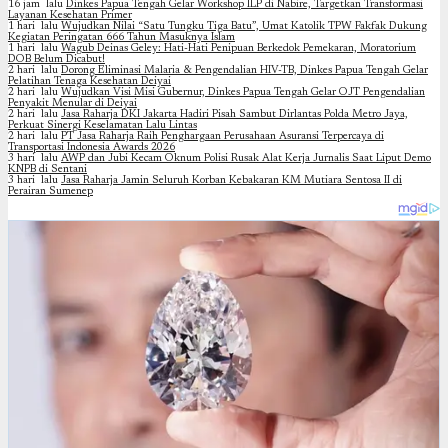
16 jam lalu
Dinkes Papua Tengah Gelar Workshop ILP di Nabire, Targetkan Transformasi
Layanan Kesehatan Primer
1 hari lalu
Wujudkan Nilai “Satu Tungku Tiga Batu”, Umat Katolik TPW Fakfak Dukung
Kegiatan Peringatan 666 Tahun Masuknya Islam
1 hari lalu
Wagub Deinas Geley: Hati-Hati Penipuan Berkedok Pemekaran, Moratorium
DOB Belum Dicabut!
2 hari lalu
Dorong Eliminasi Malaria & Pengendalian HIV-TB, Dinkes Papua Tengah Gelar
Pelatihan Tenaga Kesehatan Deiyai
2 hari lalu
Wujudkan Visi Misi Gubernur, Dinkes Papua Tengah Gelar OJT Pengendalian
Penyakit Menular di Deiyai
2 hari lalu
Jasa Raharja DKI Jakarta Hadiri Pisah Sambut Dirlantas Polda Metro Jaya,
Perkuat Sinergi Keselamatan Lalu Lintas
2 hari lalu
PT Jasa Raharja Raih Penghargaan Perusahaan Asuransi Terpercaya di
Transportasi Indonesia Awards 2026
3 hari lalu
AWP dan Jubi Kecam Oknum Polisi Rusak Alat Kerja Jurnalis Saat Liput Demo
KNPB di Sentani
3 hari lalu
Jasa Raharja Jamin Seluruh Korban Kebakaran KM Mutiara Sentosa II di
Perairan Sumenep