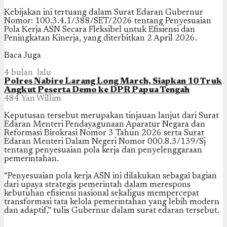
Kebijakan ini tertuang dalam Surat Edaran Gubernur
Nomor: 100.3.4.1/388/SET/2026 tentang Penyesuaian
Pola Kerja ASN Secara Fleksibel untuk Efisiensi dan
Peningkatan Kinerja, yang diterbitkan 2 April 2026.
Baca Juga
4 bulan lalu
Polres Nabire Larang Long March, Siapkan 10 Truk
Angkut Peserta Demo ke DPR Papua Tengah
484
Yan Willim
Keputusan tersebut merupakan tinjauan lanjut dari Surat
Edaran Menteri Pendayagunaan Aparatur Negara dan
Reformasi Birokrasi Nomor 3 Tahun 2026 serta Surat
Edaran Menteri Dalam Negeri Nomor 000.8.3/139/Sj
tentang penyesuaian pola kerja dan penyelenggaraan
pemerintahan.
“Penyesuaian pola kerja ASN ini dilakukan sebagai bagian
dari upaya strategis pemerintah dalam merespons
kebutuhan efisiensi nasional sekaligus mempercepat
transformasi tata kelola pemerintahan yang lebih modern
dan adaptif,” tulis Gubernur dalam surat edaran tersebut.