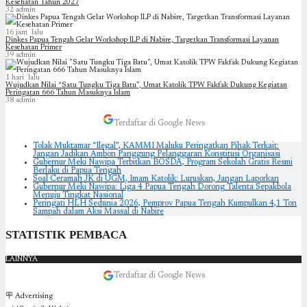
Kesehatan Tahun 2027
32
admin
16 jam lalu
Dinkes Papua Tengah Gelar Workshop ILP di Nabire, Targetkan Transformasi Layanan
Kesehatan Primer
39
admin
1 hari lalu
Wujudkan Nilai “Satu Tungku Tiga Batu”, Umat Katolik TPW Fakfak Dukung Kegiatan
Peringatan 666 Tahun Masuknya Islam
38
admin
Terdaftar di Google News
Tolak Muktamar “Ilegal”, KAMMI Maluku Peringatkan Pihak Terkait:
Jangan Jadikan Ambon Panggung Pelanggaran Konstitusi Organisasi
Gubernur Meki Nawipa Terbitkan BOSDA, Program Sekolah Gratis Resmi
Berlaku di Papua Tengah
Soal Ceramah JK di UGM, Imam Katolik: Luruskan, Jangan Laporkan
Gubernur Meki Nawipa: Liga 4 Papua Tengah Dorong Talenta Sepakbola
Menuju Tingkat Nasional
Peringati HLH Sedunia 2026, Pemprov Papua Tengah Kumpulkan 4,1 Ton
Sampah dalam Aksi Massal di Nabire
STATISTIK PEMBACA
LAINNYA
Terdaftar di Google News
🪧 Advertising