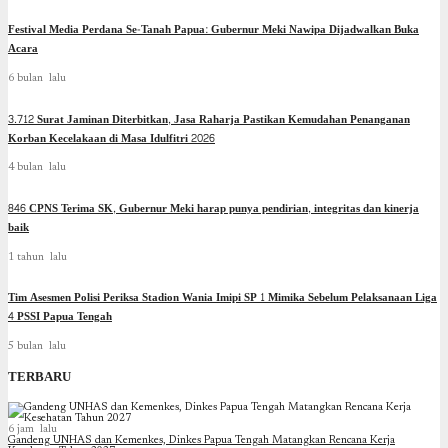
Festival Media Perdana Se-Tanah Papua: Gubernur Meki Nawipa Dijadwalkan Buka
Acara
6 bulan lalu
3.712 Surat Jaminan Diterbitkan, Jasa Raharja Pastikan Kemudahan Penanganan
Korban Kecelakaan di Masa Idulfitri 2026
4 bulan lalu
846 CPNS Terima SK, Gubernur Meki harap punya pendirian, integritas dan kinerja
baik
1 tahun lalu
Tim Asesmen Polisi Periksa Stadion Wania Imipi SP 1 Mimika Sebelum Pelaksanaan Liga
4 PSSI Papua Tengah
5 bulan lalu
TERBARU
6 jam lalu
Gandeng UNHAS dan Kemenkes, Dinkes Papua Tengah Matangkan Rencana Kerja