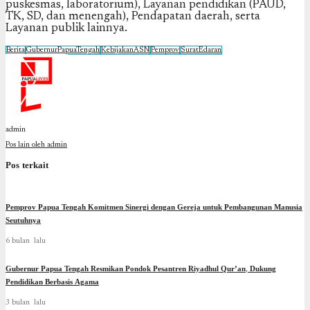
puskesmas, laboratorium), Layanan pendidikan (PAUD,
TK, SD, dan menengah), Pendapatan daerah, serta
Layanan publik lainnya.
Berita
GubernurPapuaTengah
KebijakanASN
Pemprov
SuratEdaran
admin
Pos lain oleh admin
Pos terkait
Pemprov Papua Tengah Komitmen Sinergi dengan Gereja untuk Pembangunan Manusia
Seutuhnya
6 bulan lalu
Gubernur Papua Tengah Resmikan Pondok Pesantren Riyadhul Qur’an, Dukung
Pendidikan Berbasis Agama
3 bulan lalu