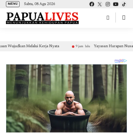
(self.SWG_BASIC = self.SWG_BASIC || []).push( basicSubscriptions => {
Sabtu, 08 Agu 2026
MENU
basicSubscriptions.init({ type: "NewsArticle", isPartOfType: ["Product"], isPartOfProductId:
"CAow7IrHDA:openaccess", clientOptions: { theme: "light", lang: "id" }, }); });
an Melalui Kerja Nyata
Yayasan Harapan Nusantara Matangk
9 jam lalu