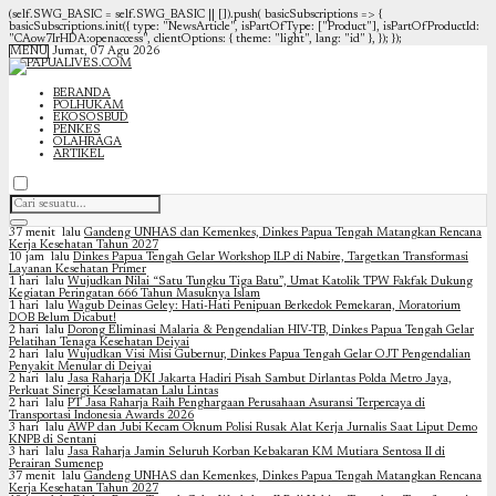
(self.SWG_BASIC = self.SWG_BASIC || []).push( basicSubscriptions => {
basicSubscriptions.init({ type: "NewsArticle", isPartOfType: ["Product"], isPartOfProductId:
"CAow7IrHDA:openaccess", clientOptions: { theme: "light", lang: "id" }, }); });
MENU
Jumat, 07 Agu 2026
BERANDA
POLHUKAM
EKOSOSBUD
PENKES
OLAHRAGA
ARTIKEL
37 menit lalu
Gandeng UNHAS dan Kemenkes, Dinkes Papua Tengah Matangkan Rencana
Kerja Kesehatan Tahun 2027
10 jam lalu
Dinkes Papua Tengah Gelar Workshop ILP di Nabire, Targetkan Transformasi
Layanan Kesehatan Primer
1 hari lalu
Wujudkan Nilai “Satu Tungku Tiga Batu”, Umat Katolik TPW Fakfak Dukung
Kegiatan Peringatan 666 Tahun Masuknya Islam
1 hari lalu
Wagub Deinas Geley: Hati-Hati Penipuan Berkedok Pemekaran, Moratorium
DOB Belum Dicabut!
2 hari lalu
Dorong Eliminasi Malaria & Pengendalian HIV-TB, Dinkes Papua Tengah Gelar
Pelatihan Tenaga Kesehatan Deiyai
2 hari lalu
Wujudkan Visi Misi Gubernur, Dinkes Papua Tengah Gelar OJT Pengendalian
Penyakit Menular di Deiyai
2 hari lalu
Jasa Raharja DKI Jakarta Hadiri Pisah Sambut Dirlantas Polda Metro Jaya,
Perkuat Sinergi Keselamatan Lalu Lintas
2 hari lalu
PT Jasa Raharja Raih Penghargaan Perusahaan Asuransi Terpercaya di
Transportasi Indonesia Awards 2026
3 hari lalu
AWP dan Jubi Kecam Oknum Polisi Rusak Alat Kerja Jurnalis Saat Liput Demo
KNPB di Sentani
3 hari lalu
Jasa Raharja Jamin Seluruh Korban Kebakaran KM Mutiara Sentosa II di
Perairan Sumenep
37 menit lalu
Gandeng UNHAS dan Kemenkes, Dinkes Papua Tengah Matangkan Rencana
Kerja Kesehatan Tahun 2027