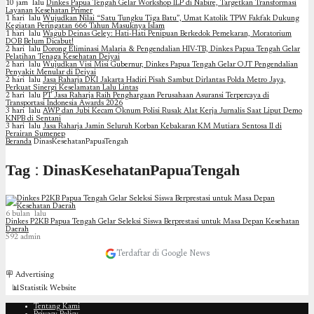
10 jam lalu
Dinkes Papua Tengah Gelar Workshop ILP di Nabire, Targetkan Transformasi
Layanan Kesehatan Primer
1 hari lalu
Wujudkan Nilai “Satu Tungku Tiga Batu”, Umat Katolik TPW Fakfak Dukung
Kegiatan Peringatan 666 Tahun Masuknya Islam
1 hari lalu
Wagub Deinas Geley: Hati-Hati Penipuan Berkedok Pemekaran, Moratorium
DOB Belum Dicabut!
2 hari lalu
Dorong Eliminasi Malaria & Pengendalian HIV-TB, Dinkes Papua Tengah Gelar
Pelatihan Tenaga Kesehatan Deiyai
2 hari lalu
Wujudkan Visi Misi Gubernur, Dinkes Papua Tengah Gelar OJT Pengendalian
Penyakit Menular di Deiyai
2 hari lalu
Jasa Raharja DKI Jakarta Hadiri Pisah Sambut Dirlantas Polda Metro Jaya,
Perkuat Sinergi Keselamatan Lalu Lintas
2 hari lalu
PT Jasa Raharja Raih Penghargaan Perusahaan Asuransi Terpercaya di
Transportasi Indonesia Awards 2026
3 hari lalu
AWP dan Jubi Kecam Oknum Polisi Rusak Alat Kerja Jurnalis Saat Liput Demo
KNPB di Sentani
3 hari lalu
Jasa Raharja Jamin Seluruh Korban Kebakaran KM Mutiara Sentosa II di
Perairan Sumenep
Beranda
DinasKesehatanPapuaTengah
Tag : DinasKesehatanPapuaTengah
6 bulan lalu
Dinkes P2KB Papua Tengah Gelar Seleksi Siswa Berprestasi untuk Masa Depan Kesehatan
Daerah
592
admin
Terdaftar di Google News
🪧 Advertising
📊Statistik Website
Tentang Kami