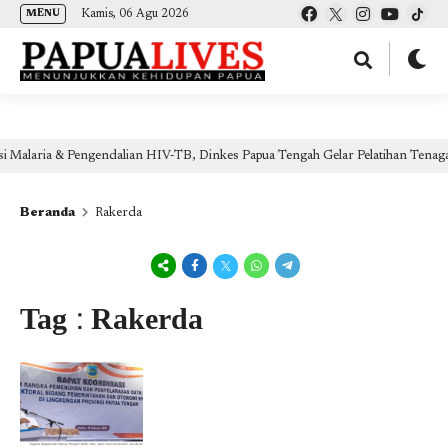
(self.SWG_BASIC = self.SWG_BASIC || []).push( basicSubscriptions => {
Kamis, 06 Agu 2026
MENU
basicSubscriptions.init({ type: "NewsArticle", isPartOfType: ["Product"], isPartOfProductId:
"CAow7IrHDA:openaccess", clientOptions: { theme: "light", lang: "id" }, }); });
gendalian HIV-TB, Dinkes Papua Tengah Gelar Pelatihan Tenaga Kesehatan Dei
Beranda
Rakerda
Tag : Rakerda