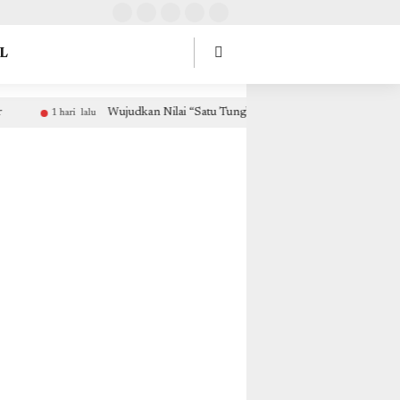
tOptions: { theme: "light", lang: "id" }, }); });
L
Wujudkan Nilai “Satu Tungku Tiga Batu”, Umat Katolik TPW
1 hari lalu