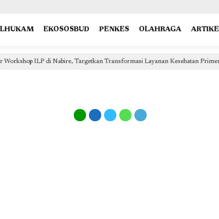
type: "NewsArticle", isPartOfType: ["Product"], isPartOfProductId: "CAow7IrHDA:openaccess", clien
OLHUKAM
EKOSOSBUD
PENKES
OLAHRAGA
ARTIKE
rkshop ILP di Nabire, Targetkan Transformasi Layanan Kesehatan Primer