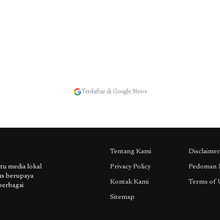
Terdaftar di Google News
Tentang Kami
Disclaimer
 media lokal
Privacy Policy
Pedoman 
us berupaya
Kontak Kami
Terms of 
berbagai
Sitemap