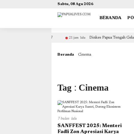
(self.SWG_BASIC = self.SWG_BASIC || []).push( basicSubscriptions => { basicSubscriptions.init({ 
Sabtu, 08 Agu 2026
BERANDA
P
rja Kesehatan Tahun 2027
Dinkes Papua Tengah Gelar Wo
21 jam lalu
Beranda
Cinema
Tag : Cinema
7 bulan lalu
SANFFEST 2025: Menteri
Fadli Zon Apresiasi Karya