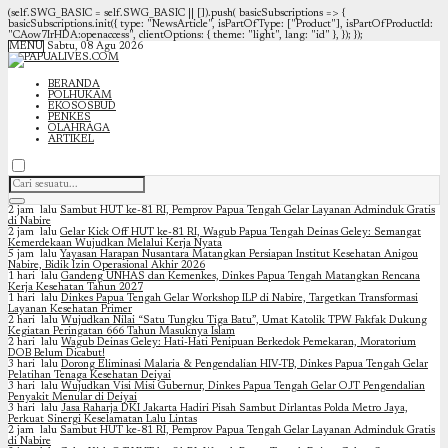
(self.SWG_BASIC = self.SWG_BASIC || []).push( basicSubscriptions => {
basicSubscriptions.init({ type: "NewsArticle", isPartOfType: ["Product"], isPartOfProductId:
"CAow7IrHDA:openaccess", clientOptions: { theme: "light", lang: "id" }, }); });
MENU
Sabtu, 08 Agu 2026
BERANDA
POLHUKAM
EKOSOSBUD
PENKES
OLAHRAGA
ARTIKEL
2 jam lalu
Sambut HUT ke-81 RI, Pemprov Papua Tengah Gelar Layanan Adminduk Gratis
di Nabire
2 jam lalu
Gelar Kick Off HUT ke-81 RI, Wagub Papua Tengah Deinas Geley: Semangat
Kemerdekaan Wujudkan Melalui Kerja Nyata
5 jam lalu
Yayasan Harapan Nusantara Matangkan Persiapan Institut Kesehatan Anigou
Nabire, Bidik Izin Operasional Akhir 2026
1 hari lalu
Gandeng UNHAS dan Kemenkes, Dinkes Papua Tengah Matangkan Rencana
Kerja Kesehatan Tahun 2027
1 hari lalu
Dinkes Papua Tengah Gelar Workshop ILP di Nabire, Targetkan Transformasi
Layanan Kesehatan Primer
2 hari lalu
Wujudkan Nilai “Satu Tungku Tiga Batu”, Umat Katolik TPW Fakfak Dukung
Kegiatan Peringatan 666 Tahun Masuknya Islam
2 hari lalu
Wagub Deinas Geley: Hati-Hati Penipuan Berkedok Pemekaran, Moratorium
DOB Belum Dicabut!
3 hari lalu
Dorong Eliminasi Malaria & Pengendalian HIV-TB, Dinkes Papua Tengah Gelar
Pelatihan Tenaga Kesehatan Deiyai
3 hari lalu
Wujudkan Visi Misi Gubernur, Dinkes Papua Tengah Gelar OJT Pengendalian
Penyakit Menular di Deiyai
3 hari lalu
Jasa Raharja DKI Jakarta Hadiri Pisah Sambut Dirlantas Polda Metro Jaya,
Perkuat Sinergi Keselamatan Lalu Lintas
2 jam lalu
Sambut HUT ke-81 RI, Pemprov Papua Tengah Gelar Layanan Adminduk Gratis
di Nabire