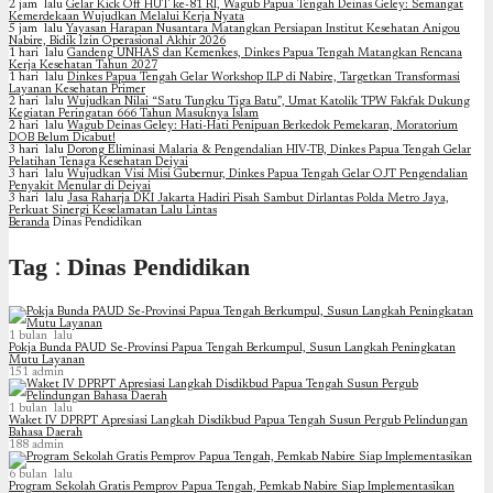
2 jam lalu
Gelar Kick Off HUT ke-81 RI, Wagub Papua Tengah Deinas Geley: Semangat
Kemerdekaan Wujudkan Melalui Kerja Nyata
5 jam lalu
Yayasan Harapan Nusantara Matangkan Persiapan Institut Kesehatan Anigou
Nabire, Bidik Izin Operasional Akhir 2026
1 hari lalu
Gandeng UNHAS dan Kemenkes, Dinkes Papua Tengah Matangkan Rencana
Kerja Kesehatan Tahun 2027
1 hari lalu
Dinkes Papua Tengah Gelar Workshop ILP di Nabire, Targetkan Transformasi
Layanan Kesehatan Primer
2 hari lalu
Wujudkan Nilai “Satu Tungku Tiga Batu”, Umat Katolik TPW Fakfak Dukung
Kegiatan Peringatan 666 Tahun Masuknya Islam
2 hari lalu
Wagub Deinas Geley: Hati-Hati Penipuan Berkedok Pemekaran, Moratorium
DOB Belum Dicabut!
3 hari lalu
Dorong Eliminasi Malaria & Pengendalian HIV-TB, Dinkes Papua Tengah Gelar
Pelatihan Tenaga Kesehatan Deiyai
3 hari lalu
Wujudkan Visi Misi Gubernur, Dinkes Papua Tengah Gelar OJT Pengendalian
Penyakit Menular di Deiyai
3 hari lalu
Jasa Raharja DKI Jakarta Hadiri Pisah Sambut Dirlantas Polda Metro Jaya,
Perkuat Sinergi Keselamatan Lalu Lintas
Beranda
Dinas Pendidikan
Tag : Dinas Pendidikan
1 bulan lalu
Pokja Bunda PAUD Se-Provinsi Papua Tengah Berkumpul, Susun Langkah Peningkatan
Mutu Layanan
151
admin
1 bulan lalu
Waket IV DPRPT Apresiasi Langkah Disdikbud Papua Tengah Susun Pergub Pelindungan
Bahasa Daerah
188
admin
6 bulan lalu
Program Sekolah Gratis Pemprov Papua Tengah, Pemkab Nabire Siap Implementasikan