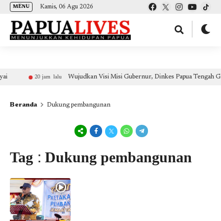
(self.SWG_BASIC = self.SWG_BASIC || []).push( basicSubscriptions => {
Kamis, 06 Agu 2026
MENU
basicSubscriptions.init({ type: "NewsArticle", isPartOfType: ["Product"], isPartOfProductId:
"CAow7IrHDA:openaccess", clientOptions: { theme: "light", lang: "id" }, }); });
Wujudkan Visi Misi Gubernur, Dinkes Papua Tengah Gelar OJT Pengend
jam lalu
Beranda
Dukung pembangunan
Tag : Dukung pembangunan