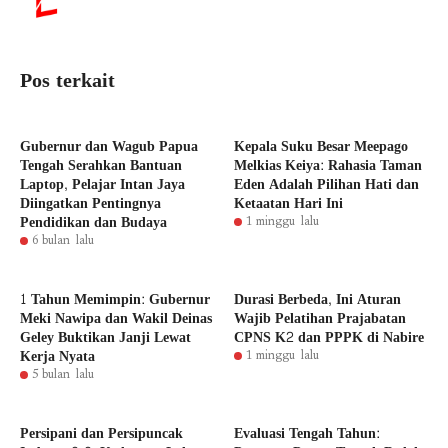
Pos terkait
Gubernur dan Wagub Papua
Kepala Suku Besar Meepago
Tengah Serahkan Bantuan
Melkias Keiya: Rahasia Taman
Laptop, Pelajar Intan Jaya
Eden Adalah Pilihan Hati dan
Diingatkan Pentingnya
Ketaatan Hari Ini
Pendidikan dan Budaya
1 minggu lalu
6 bulan lalu
1 Tahun Memimpin: Gubernur
Durasi Berbeda, Ini Aturan
Meki Nawipa dan Wakil Deinas
Wajib Pelatihan Prajabatan
Geley Buktikan Janji Lewat
CPNS K2 dan PPPK di Nabire
Kerja Nyata
1 minggu lalu
5 bulan lalu
Persipani dan Persipuncak
Evaluasi Tengah Tahun: