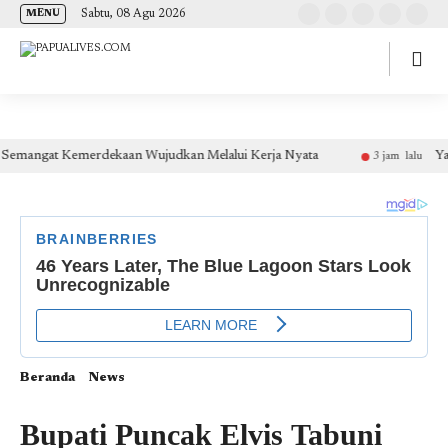
(self.SWG_BASIC = self.SWG_BASIC || []).push( basicSubscriptions => {
Sabtu, 08 Agu 2026
MENU
basicSubscriptions.init({ type: "NewsArticle", isPartOfType: ["Product"], isPartOfProductId:
"CAow7IrHDA:openaccess", clientOptions: { theme: "light", lang: "id" }, }); });
ngat Kemerdekaan Wujudkan Melalui Kerja Nyata
Yayasan 
3 jam lalu
Beranda
News
Bupati Puncak Elvis Tabuni