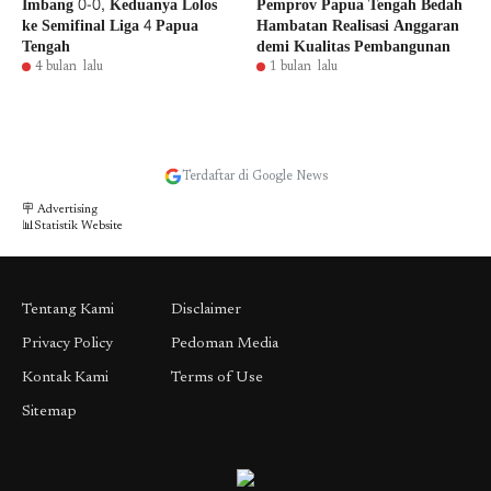
Imbang 0-0, Keduanya Lolos
Pemprov Papua Tengah Bedah
ke Semifinal Liga 4 Papua
Hambatan Realisasi Anggaran
Tengah
demi Kualitas Pembangunan
4 bulan lalu
1 bulan lalu
Terdaftar di Google News
🪧 Advertising
📊Statistik Website
Tentang Kami
Disclaimer
Privacy Policy
Pedoman Media
Kontak Kami
Terms of Use
Sitemap