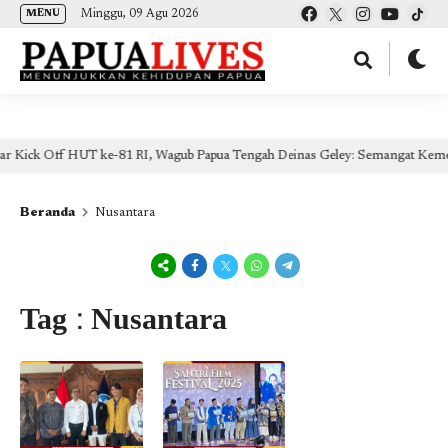
(self.SWG_BASIC = self.SWG_BASIC || []).push( basicSubscriptions => {
Minggu, 09 Agu 2026
MENU
basicSubscriptions.init({ type: "NewsArticle", isPartOfType: ["Product"], isPartOfProductId:
"CAow7IrHDA:openaccess", clientOptions: { theme: "light", lang: "id" }, }); });
UT ke-81 RI, Wagub Papua Tengah Deinas Geley: Semangat Kemerdekaan Wuju
Beranda
Nusantara
Tag : Nusantara