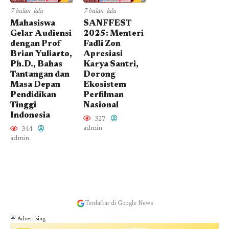
7 bulan lalu
7 bulan lalu
Mahasiswa
SANFFEST
Gelar Audiensi
2025: Menteri
dengan Prof
Fadli Zon
Brian Yuliarto,
Apresiasi
Ph.D., Bahas
Karya Santri,
Tantangan dan
Dorong
Masa Depan
Ekosistem
Pendidikan
Perfilman
Tinggi
Nasional
Indonesia
327
admin
344
admin
Terdaftar di Google News
🪧 Advertising