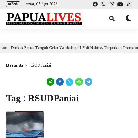
(self.SWG_BASIC = self.SWG_BASIC || []).push( basicSubscriptions => {
Jumat, 07 Agu 2026
MENU
basicSubscriptions.init({ type: "NewsArticle", isPartOfType: ["Product"], isPartOfProductId:
"CAow7IrHDA:openaccess", clientOptions: { theme: "light", lang: "id" }, }); });
pua Tengah Gelar Workshop ILP di Nabire, Targetkan Transformasi Layanan 
Beranda
RSUDPaniai
Tag : RSUDPaniai