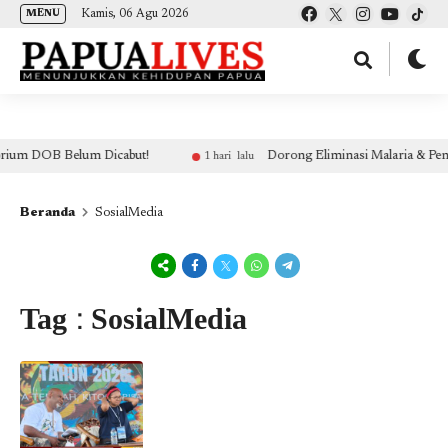
(self.SWG_BASIC = self.SWG_BASIC || []).push( basicSubscriptions => {
Kamis, 06 Agu 2026
MENU
basicSubscriptions.init({ type: "NewsArticle", isPartOfType: ["Product"], isPartOfProductId:
"CAow7IrHDA:openaccess", clientOptions: { theme: "light", lang: "id" }, }); });
 DOB Belum Dicabut!
Dorong Eliminasi Malaria & Pengenda
1 hari lalu
Beranda
SosialMedia
Tag : SosialMedia