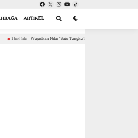
tOptions: { theme: "light", lang: "id" }, }); });
AHRAGA
ARTIKEL
 Tungku Tiga Batu”, Umat Katolik TPW Fakfak Dukung Kegiatan Peringatan 6