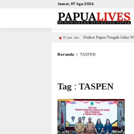
(self.SWG_BASIC = self.SWG_BASIC || []).push( basicSubscriptions => { basicSubscriptions.init({ 
Jumat, 07 Agu 2026
Dinkes Papua Tengah Gelar Workshop ILP di Nabire, Targetkan Tran
jam lalu
Beranda
TASPEN
Tag : TASPEN