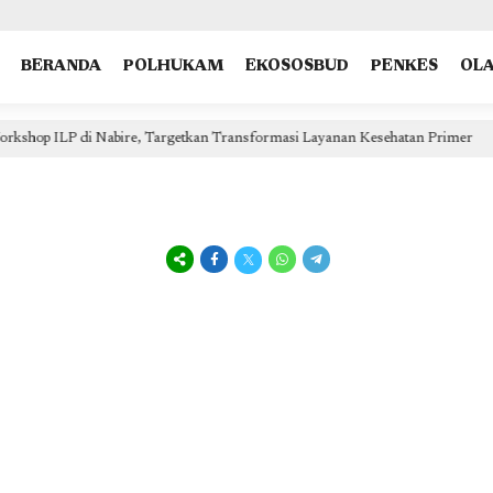
type: "NewsArticle", isPartOfType: ["Product"], isPartOfProductId: "CAow7IrHDA:openaccess", clien
BERANDA
POLHUKAM
EKOSOSBUD
PENKES
OL
sformasi Layanan Kesehatan Primer
Wujudkan Nilai “Satu
1 hari lalu