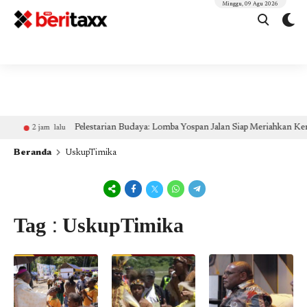
(self.SWG_BASIC = self.SWG_BASIC || []).push( basicSubscriptions => {
Minggu, 09 Agu 2026
basicSubscriptions.init({ type: "NewsArticle", isPartOfType: ["Product"], isPartOfProductId:
"CAow7IrHDA:openaccess", clientOptions: { theme: "light", lang: "id" }, }); });
mgid.com, 600000,
DIRECT, d4c29acad76ce94f google.com, pub-2441454515104767, DIRECT, f08c47fec0942fa0
google.com, pub-2441454515104767, RESELLER, f08c47fec0942fa0
Pelestarian Budaya: Lomba Yospan Jalan Siap Meriahkan Kem
2 jam lalu
Beranda
UskupTimika
Tag : UskupTimika