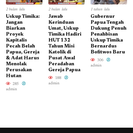
2 bulan lalu
2 bulan lalu
1 tahun lalu
Uskup Timika:
Jawab
Gubernur
Jangan
Kerinduan
Papua Tengah
Biarkan
Umat, Uskup
Dukung Penuh
Proyek
Timika Hadiri
Penahbisan
Kapitalis
HUT 132
Uskup Timika
Pecah Belah
Tahun Misi
Bernardus
Papua, Gereja
Katolik di
Bofitwos Baru
& Adat Harus
Pusat Awal
306
Menolak
Peradaban
admin
Perusakan
Gereja Papua
Hutan
188
admin
285
admin