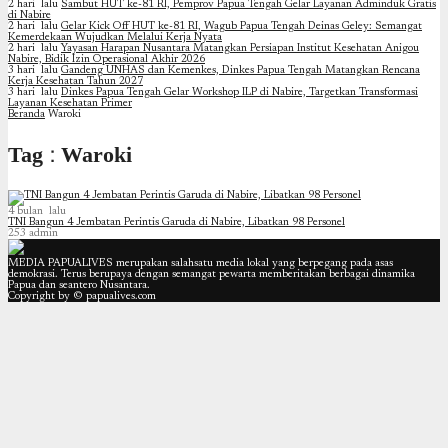
2 hari lalu
Sambut HUT ke-81 RI, Pemprov Papua Tengah Gelar Layanan Adminduk Gratis
di Nabire
2 hari lalu
Gelar Kick Off HUT ke-81 RI, Wagub Papua Tengah Deinas Geley: Semangat
Kemerdekaan Wujudkan Melalui Kerja Nyata
2 hari lalu
Yayasan Harapan Nusantara Matangkan Persiapan Institut Kesehatan Anigou
Nabire, Bidik Izin Operasional Akhir 2026
3 hari lalu
Gandeng UNHAS dan Kemenkes, Dinkes Papua Tengah Matangkan Rencana
Kerja Kesehatan Tahun 2027
3 hari lalu
Dinkes Papua Tengah Gelar Workshop ILP di Nabire, Targetkan Transformasi
Layanan Kesehatan Primer
Beranda
Waroki
Tag : Waroki
4 bulan lalu
TNI Bangun 4 Jembatan Perintis Garuda di Nabire, Libatkan 98 Personel
253
admin
MEDIA PAPUALIVES merupakan salahsatu media lokal yang berpegang pada asas
demokrasi. Terus berupaya dengan semangat pewarta memberitakan berbagai dinamika
Papua dan seantero Nusantara.
Copyright by © papualives.com