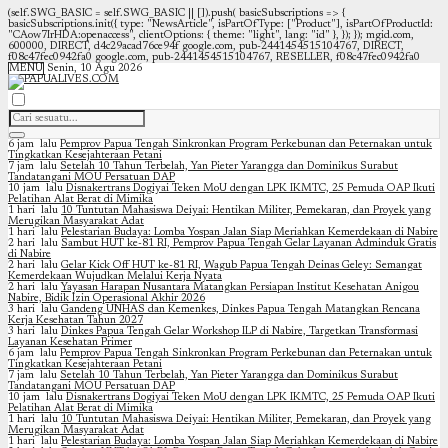
(self.SWG_BASIC = self.SWG_BASIC || []).push( basicSubscriptions => {
basicSubscriptions.init({ type: "NewsArticle", isPartOfType: ["Product"], isPartOfProductId:
"CAow7IrHDA:openaccess", clientOptions: { theme: "light", lang: "id" }, }); });
mgid.com,
600000, DIRECT, d4c29acad76ce94f google.com, pub-2441454515104767, DIRECT,
f08c47fec0942fa0 google.com, pub-2441454515104767, RESELLER, f08c47fec0942fa0
MENU
Senin, 10 Agu 2026
6 jam lalu
Pemprov Papua Tengah Sinkronkan Program Perkebunan dan Peternakan untuk
Tingkatkan Kesejahteraan Petani
7 jam lalu
Setelah 10 Tahun Terbelah, Yan Pieter Yarangga dan Dominikus Surabut
Tandatangani MOU Persatuan DAP
10 jam lalu
Disnakertrans Dogiyai Teken MoU dengan LPK IKMTC, 25 Pemuda OAP Ikuti
Pelatihan Alat Berat di Mimika
1 hari lalu
10 Tuntutan Mahasiswa Deiyai: Hentikan Militer, Pemekaran, dan Proyek yang
Merugikan Masyarakat Adat
1 hari lalu
Pelestarian Budaya: Lomba Yospan Jalan Siap Meriahkan Kemerdekaan di Nabire
2 hari lalu
Sambut HUT ke-81 RI, Pemprov Papua Tengah Gelar Layanan Adminduk Gratis
di Nabire
2 hari lalu
Gelar Kick Off HUT ke-81 RI, Wagub Papua Tengah Deinas Geley: Semangat
Kemerdekaan Wujudkan Melalui Kerja Nyata
2 hari lalu
Yayasan Harapan Nusantara Matangkan Persiapan Institut Kesehatan Anigou
Nabire, Bidik Izin Operasional Akhir 2026
3 hari lalu
Gandeng UNHAS dan Kemenkes, Dinkes Papua Tengah Matangkan Rencana
Kerja Kesehatan Tahun 2027
3 hari lalu
Dinkes Papua Tengah Gelar Workshop ILP di Nabire, Targetkan Transformasi
Layanan Kesehatan Primer
6 jam lalu
Pemprov Papua Tengah Sinkronkan Program Perkebunan dan Peternakan untuk
Tingkatkan Kesejahteraan Petani
7 jam lalu
Setelah 10 Tahun Terbelah, Yan Pieter Yarangga dan Dominikus Surabut
Tandatangani MOU Persatuan DAP
10 jam lalu
Disnakertrans Dogiyai Teken MoU dengan LPK IKMTC, 25 Pemuda OAP Ikuti
Pelatihan Alat Berat di Mimika
1 hari lalu
10 Tuntutan Mahasiswa Deiyai: Hentikan Militer, Pemekaran, dan Proyek yang
Merugikan Masyarakat Adat
1 hari lalu
Pelestarian Budaya: Lomba Yospan Jalan Siap Meriahkan Kemerdekaan di Nabire