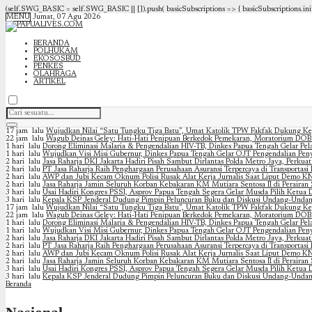
(self.SWG_BASIC = self.SWG_BASIC || []).push( basicSubscriptions => { basicSubscriptions.init(
MENU
Jumat, 07 Agu 2026
BERANDA
POLHUKAM
EKOSOSBUD
PENKES
OLAHRAGA
ARTIKEL
17 jam lalu
Wujudkan Nilai “Satu Tungku Tiga Batu”, Umat Katolik TPW Fakfak Dukung Ke
22 jam lalu
Wagub Deinas Geley: Hati-Hati Penipuan Berkedok Pemekaran, Moratorium DOB
1 hari lalu
Dorong Eliminasi Malaria & Pengendalian HIV-TB, Dinkes Papua Tengah Gelar Pel
1 hari lalu
Wujudkan Visi Misi Gubernur, Dinkes Papua Tengah Gelar OJT Pengendalian Peny
2 hari lalu
Jasa Raharja DKI Jakarta Hadiri Pisah Sambut Dirlantas Polda Metro Jaya, Perkuat
2 hari lalu
PT Jasa Raharja Raih Penghargaan Perusahaan Asuransi Terpercaya di Transportasi
2 hari lalu
AWP dan Jubi Kecam Oknum Polisi Rusak Alat Kerja Jurnalis Saat Liput Demo KN
2 hari lalu
Jasa Raharja Jamin Seluruh Korban Kebakaran KM Mutiara Sentosa II di Peraira
3 hari lalu
Usai Hadiri Kongres PSSI, Asprov Papua Tengah Segera Gelar Musda Pilih Ketua De
3 hari lalu
Kepala KSP Jenderal Dudung Pimpin Peluncuran Buku dan Diskusi Undang-Undan
17 jam lalu
Wujudkan Nilai “Satu Tungku Tiga Batu”, Umat Katolik TPW Fakfak Dukung Ke
22 jam lalu
Wagub Deinas Geley: Hati-Hati Penipuan Berkedok Pemekaran, Moratorium DOB
1 hari lalu
Dorong Eliminasi Malaria & Pengendalian HIV-TB, Dinkes Papua Tengah Gelar Pel
1 hari lalu
Wujudkan Visi Misi Gubernur, Dinkes Papua Tengah Gelar OJT Pengendalian Peny
2 hari lalu
Jasa Raharja DKI Jakarta Hadiri Pisah Sambut Dirlantas Polda Metro Jaya, Perkuat
2 hari lalu
PT Jasa Raharja Raih Penghargaan Perusahaan Asuransi Terpercaya di Transportasi
2 hari lalu
AWP dan Jubi Kecam Oknum Polisi Rusak Alat Kerja Jurnalis Saat Liput Demo KN
2 hari lalu
Jasa Raharja Jamin Seluruh Korban Kebakaran KM Mutiara Sentosa II di Peraira
3 hari lalu
Usai Hadiri Kongres PSSI, Asprov Papua Tengah Segera Gelar Musda Pilih Ketua De
3 hari lalu
Kepala KSP Jenderal Dudung Pimpin Peluncuran Buku dan Diskusi Undang-Undan
Beranda