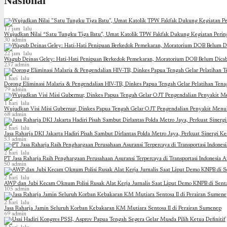
Nasional
17 jam lalu
Wujudkan Nilai “Satu Tungku Tiga Batu”, Umat Katolik TPW Fakfak Dukung Kegiatan Peri
30
admin
22 jam lalu
Wagub Deinas Geley: Hati-Hati Penipuan Berkedok Pemekaran, Moratorium DOB Belum Dicab
237
admin
1 hari lalu
Dorong Eliminasi Malaria & Pengendalian HIV-TB, Dinkes Papua Tengah Gelar Pelatihan Tena
79
admin
1 hari lalu
Wujudkan Visi Misi Gubernur, Dinkes Papua Tengah Gelar OJT Pengendalian Penyakit Menul
68
admin
2 hari lalu
Jasa Raharja DKI Jakarta Hadiri Pisah Sambut Dirlantas Polda Metro Jaya, Perkuat Sinergi Ke
53
admin
2 hari lalu
PT Jasa Raharja Raih Penghargaan Perusahaan Asuransi Terpercaya di Transportasi Indonesia 
50
admin
2 hari lalu
AWP dan Jubi Kecam Oknum Polisi Rusak Alat Kerja Jurnalis Saat Liput Demo KNPB di Sent
105
admin
2 hari lalu
Jasa Raharja Jamin Seluruh Korban Kebakaran KM Mutiara Sentosa II di Perairan Sumenep
69
admin