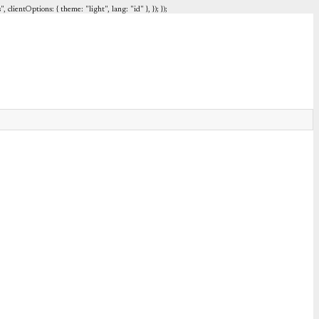
entOptions: { theme: "light", lang: "id" }, }); });