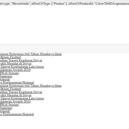
{ type: "NewsArticle", isPartOfType: ["Product"], isPartOfProductId: "CAow7IrHDA:openaccess", cli
giatan Peringatan 666 Tahun Masuknya Islam
 Belum Dicabut!
atihan Tenaga Kesehatan Deiyai
akit Menular di Deiyai
 Sinergi Keselamatan Lalu Lintas
 Indonesia Awards 2026
PB di Sentani
n Sumenep
finitif
g Perekonomian Nasional
giatan Peringatan 666 Tahun Masuknya Islam
 Belum Dicabut!
atihan Tenaga Kesehatan Deiyai
akit Menular di Deiyai
 Sinergi Keselamatan Lalu Lintas
 Indonesia Awards 2026
PB di Sentani
n Sumenep
finitif
g Perekonomian Nasional