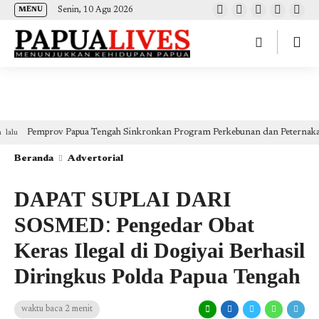
(self.SWG_BASIC = self.SWG_BASIC || []).push( basicSubscriptions => {
Senin, 10 Agu 2026
MENU
basicSubscriptions.init({ type: "NewsArticle", isPartOfType: ["Product"], isPartOfProductId:
"CAow7IrHDA:openaccess", clientOptions: { theme: "light", lang: "id" }, }); });
mgid.com, 600000,
DIRECT, d4c29acad76ce94f google.com, pub-2441454515104767, DIRECT, f08c47fec0942fa0
google.com, pub-2441454515104767, RESELLER, f08c47fec0942fa0
mprov Papua Tengah Sinkronkan Program Perkebunan dan Peternakan untuk Ti
Beranda
Advertorial
DAPAT SUPLAI DARI
SOSMED: Pengedar Obat
Keras Ilegal di Dogiyai Berhasil
Diringkus Polda Papua Tengah
waktu baca 2 menit