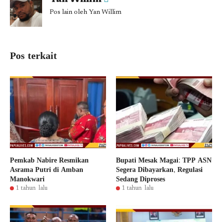
Pos lain oleh Yan Willim
Pos terkait
Pemkab Nabire Resmikan
Bupati Mesak Magai: TPP ASN
Asrama Putri di Amban
Segera Dibayarkan, Regulasi
Manokwari
Sedang Diproses
1 tahun lalu
1 tahun lalu