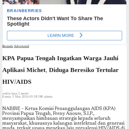
Beranda
Advertorial
KPA Papua Tengah Ingatkan Warga Jauhi
Aplikasi Michet, Diduga Beresiko Tertular
HIV/AIDS
waktu baca 2 menit
Kamis, 5 Mar 2026 05:38
580
admin
NABIRE – Ketua Komisi Penanggulangan AIDS (KPA)
Provinsi Papua Tengah, Freny Anouw, S.I.P.,
menyampaikan himbauan strategis kepada seluruh
masyarakat, khususnya kalangan intelektual dan generasi
muda, terkait upaya menekan laju prevalensi HIV/AIDS di