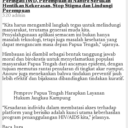
Peringati IWD, Perempuan di Nabire Serukan
Hentikan Kekerasan, Stop Stigma dan Lindungi
Perempuan
320
admin
“Kita harus mengambil langkah tegas untuk melindungi
masyarakat, terutama generasi muda kita.
Penyalahgunaan aplikasi semacam ini bukan hanya
masalah teknologi, tetapi juga masalah kesehatan yang
dapat mengancam masa depan Papua Tengah,” ujarnya.
Himbauan ini diambil sebagai bentuk tanggung jawab
moral dan birokratis untuk menyelamatkan populasi
masyarakat Papua Tengah dari ancaman epidemi, dengan
tujuan memutus rantai penularan di tingkat akar rumput.
Anouw juga menekankan bahwa tindakan preventif jauh
lebih efektif dan bijaksana dibandingkan tindakan kuratif.
Pemprov Papua Tengah Harapkan Layanan
Hukum Jangkau Kampung
“Kesadaran individu dalam membatasi akses terhadap
platform yang berisiko adalah kunci utama keberhasilan
program penanggulangan HIV/AIDS kita,” jelasnya.
Baca Juga