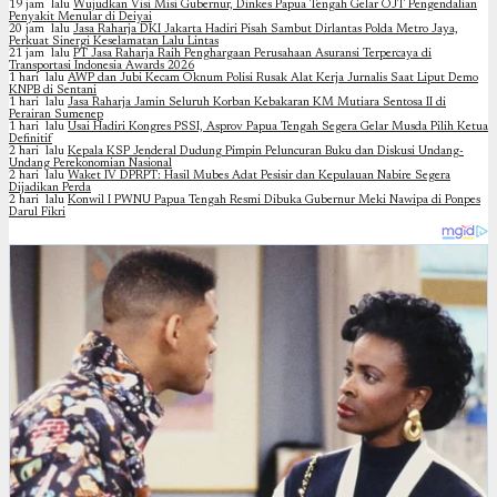
19 jam lalu
Wujudkan Visi Misi Gubernur, Dinkes Papua Tengah Gelar OJT Pengendalian
Penyakit Menular di Deiyai
20 jam lalu
Jasa Raharja DKI Jakarta Hadiri Pisah Sambut Dirlantas Polda Metro Jaya,
Perkuat Sinergi Keselamatan Lalu Lintas
21 jam lalu
PT Jasa Raharja Raih Penghargaan Perusahaan Asuransi Terpercaya di
Transportasi Indonesia Awards 2026
1 hari lalu
AWP dan Jubi Kecam Oknum Polisi Rusak Alat Kerja Jurnalis Saat Liput Demo
KNPB di Sentani
1 hari lalu
Jasa Raharja Jamin Seluruh Korban Kebakaran KM Mutiara Sentosa II di
Perairan Sumenep
1 hari lalu
Usai Hadiri Kongres PSSI, Asprov Papua Tengah Segera Gelar Musda Pilih Ketua
Definitif
2 hari lalu
Kepala KSP Jenderal Dudung Pimpin Peluncuran Buku dan Diskusi Undang-
Undang Perekonomian Nasional
2 hari lalu
Waket IV DPRPT: Hasil Mubes Adat Pesisir dan Kepulauan Nabire Segera
Dijadikan Perda
2 hari lalu
Konwil I PWNU Papua Tengah Resmi Dibuka Gubernur Meki Nawipa di Ponpes
Darul Fikri