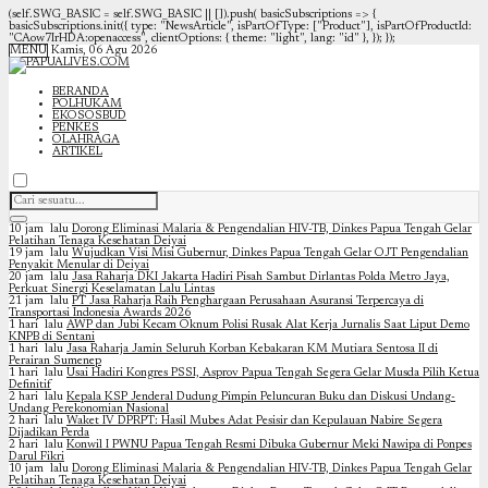
(self.SWG_BASIC = self.SWG_BASIC || []).push( basicSubscriptions => {
basicSubscriptions.init({ type: "NewsArticle", isPartOfType: ["Product"], isPartOfProductId:
"CAow7IrHDA:openaccess", clientOptions: { theme: "light", lang: "id" }, }); });
MENU
Kamis, 06 Agu 2026
BERANDA
POLHUKAM
EKOSOSBUD
PENKES
OLAHRAGA
ARTIKEL
10 jam lalu
Dorong Eliminasi Malaria & Pengendalian HIV-TB, Dinkes Papua Tengah Gelar
Pelatihan Tenaga Kesehatan Deiyai
19 jam lalu
Wujudkan Visi Misi Gubernur, Dinkes Papua Tengah Gelar OJT Pengendalian
Penyakit Menular di Deiyai
20 jam lalu
Jasa Raharja DKI Jakarta Hadiri Pisah Sambut Dirlantas Polda Metro Jaya,
Perkuat Sinergi Keselamatan Lalu Lintas
21 jam lalu
PT Jasa Raharja Raih Penghargaan Perusahaan Asuransi Terpercaya di
Transportasi Indonesia Awards 2026
1 hari lalu
AWP dan Jubi Kecam Oknum Polisi Rusak Alat Kerja Jurnalis Saat Liput Demo
KNPB di Sentani
1 hari lalu
Jasa Raharja Jamin Seluruh Korban Kebakaran KM Mutiara Sentosa II di
Perairan Sumenep
1 hari lalu
Usai Hadiri Kongres PSSI, Asprov Papua Tengah Segera Gelar Musda Pilih Ketua
Definitif
2 hari lalu
Kepala KSP Jenderal Dudung Pimpin Peluncuran Buku dan Diskusi Undang-
Undang Perekonomian Nasional
2 hari lalu
Waket IV DPRPT: Hasil Mubes Adat Pesisir dan Kepulauan Nabire Segera
Dijadikan Perda
2 hari lalu
Konwil I PWNU Papua Tengah Resmi Dibuka Gubernur Meki Nawipa di Ponpes
Darul Fikri
10 jam lalu
Dorong Eliminasi Malaria & Pengendalian HIV-TB, Dinkes Papua Tengah Gelar
Pelatihan Tenaga Kesehatan Deiyai