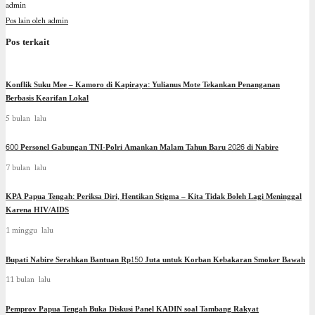
admin
Pos lain oleh admin
Pos terkait
Konflik Suku Mee – Kamoro di Kapiraya: Yulianus Mote Tekankan Penanganan
Berbasis Kearifan Lokal
5 bulan lalu
600 Personel Gabungan TNI-Polri Amankan Malam Tahun Baru 2026 di Nabire
7 bulan lalu
KPA Papua Tengah: Periksa Diri, Hentikan Stigma – Kita Tidak Boleh Lagi Meninggal
Karena HIV/AIDS
1 minggu lalu
Bupati Nabire Serahkan Bantuan Rp150 Juta untuk Korban Kebakaran Smoker Bawah
11 bulan lalu
Pemprov Papua Tengah Buka Diskusi Panel KADIN soal Tambang Rakyat