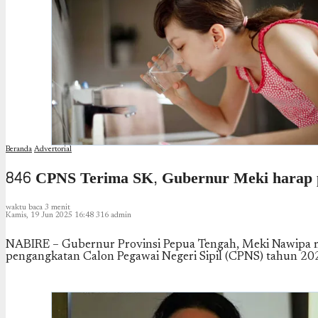
Beranda
Advertorial
846 CPNS Terima SK, Gubernur Meki harap pun
waktu baca 3 menit
Kamis, 19 Jun 2025 16:48
316
admin
NABIRE – Gubernur Provinsi Pepua Tengah, Meki Nawipa me
pengangkatan Calon Pegawai Negeri Sipil (CPNS) tahun 20