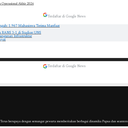
n Operasional Akhir 2026
Terdaftar di Google News
engah: 1.967 Mahasiswa Terima Manfaat
ju RANS 3-1 di Stadion UNS
angunan Infrastruktur
kyat
Terdaftar di Google News
erus berupaya dengan semangat pewarta memberitakan berbagai dinamika Papua dan seantero