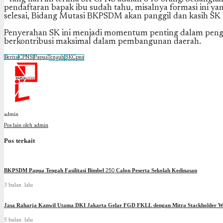
pendaftaran bapak ibu sudah tahu, misalnya formasi ini yang
selesai, Bidang Mutasi BKPSDM akan panggil dan kasih SK k
Penyerahan SK ini menjadi momentum penting dalam pengua
berkontribusi maksimal dalam pembangunan daerah.
Berita
CPNS
PapuaTengah
SKCpns
admin
Pos lain oleh admin
Pos terkait
BKPSDM Papua Tengah Fasilitasi Bimbel 250 Calon Peserta Sekolah Kedinasan
3 bulan lalu
Jasa Raharja Kanwil Utama DKI Jakarta Gelar FGD FKLL dengan Mitra Stackholder Wi
5 bulan lalu