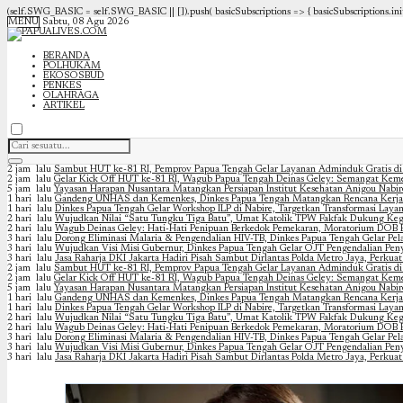
(self.SWG_BASIC = self.SWG_BASIC || []).push( basicSubscriptions => { basicSubscriptions.init(
MENU
Sabtu, 08 Agu 2026
BERANDA
POLHUKAM
EKOSOSBUD
PENKES
OLAHRAGA
ARTIKEL
2 jam lalu
Sambut HUT ke-81 RI, Pemprov Papua Tengah Gelar Layanan Adminduk Gratis di
2 jam lalu
Gelar Kick Off HUT ke-81 RI, Wagub Papua Tengah Deinas Geley: Semangat Kem
5 jam lalu
Yayasan Harapan Nusantara Matangkan Persiapan Institut Kesehatan Anigou Nabire
1 hari lalu
Gandeng UNHAS dan Kemenkes, Dinkes Papua Tengah Matangkan Rencana Kerja
1 hari lalu
Dinkes Papua Tengah Gelar Workshop ILP di Nabire, Targetkan Transformasi Laya
2 hari lalu
Wujudkan Nilai “Satu Tungku Tiga Batu”, Umat Katolik TPW Fakfak Dukung Keg
2 hari lalu
Wagub Deinas Geley: Hati-Hati Penipuan Berkedok Pemekaran, Moratorium DOB 
3 hari lalu
Dorong Eliminasi Malaria & Pengendalian HIV-TB, Dinkes Papua Tengah Gelar Pel
3 hari lalu
Wujudkan Visi Misi Gubernur, Dinkes Papua Tengah Gelar OJT Pengendalian Peny
3 hari lalu
Jasa Raharja DKI Jakarta Hadiri Pisah Sambut Dirlantas Polda Metro Jaya, Perkuat
2 jam lalu
Sambut HUT ke-81 RI, Pemprov Papua Tengah Gelar Layanan Adminduk Gratis di
2 jam lalu
Gelar Kick Off HUT ke-81 RI, Wagub Papua Tengah Deinas Geley: Semangat Kem
5 jam lalu
Yayasan Harapan Nusantara Matangkan Persiapan Institut Kesehatan Anigou Nabire
1 hari lalu
Gandeng UNHAS dan Kemenkes, Dinkes Papua Tengah Matangkan Rencana Kerja
1 hari lalu
Dinkes Papua Tengah Gelar Workshop ILP di Nabire, Targetkan Transformasi Laya
2 hari lalu
Wujudkan Nilai “Satu Tungku Tiga Batu”, Umat Katolik TPW Fakfak Dukung Keg
2 hari lalu
Wagub Deinas Geley: Hati-Hati Penipuan Berkedok Pemekaran, Moratorium DOB 
3 hari lalu
Dorong Eliminasi Malaria & Pengendalian HIV-TB, Dinkes Papua Tengah Gelar Pel
3 hari lalu
Wujudkan Visi Misi Gubernur, Dinkes Papua Tengah Gelar OJT Pengendalian Peny
3 hari lalu
Jasa Raharja DKI Jakarta Hadiri Pisah Sambut Dirlantas Polda Metro Jaya, Perkuat