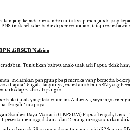
 janji kepada diri sendiri untuk siap mengabdi, janji kepa
ra CPNS tidak sekadar hadir di pemerintahan, tetapi membaw
 BPK di RSUD Nabire
 peradaban. Tunjukkan bahwa anak-anak asli Papua tidak han
an, melainkan panggung bagi mereka yang bersedia bekerja 
vinsi Papua Tengah, lanjutnya, membutuhkan ASN yang beran
eka terhadap realitas lapangan.
iki tanah yang kita cintai ini. Akhirnya, saya ingin mengu
pua Tengah,” ucapnya.
ngan Sumber Daya Manusia (BKPSDM) Papua Tengah, Denci 
, 1 peserta meninggal dunia dan 2 orang mengundurkan diri.
ada sebanyak 28 orang sedang tunggu revisi di Menpan RB. Ja