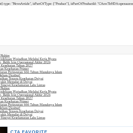
{ type: "NewsArticle", isPartOfType: ["Product"], isPartOfProductId: "CAow7IrHDA:openaccess", cli
 Nabire
erdekaan Wujudkan Melalui Kerja Nyata
, Bidik Izin Operasional Akhir 2026
 Kesehatan Tahun 2027
nan Kesehatan Primer
iatan Peringatan 666 Tahun Masuknya Islam
Belum Dicabut!
atihan Tenaga Kesehatan Deiyai
akit Menular di Deiyai
 Sinergi Keselamatan Lalu Lintas
 Nabire
erdekaan Wujudkan Melalui Kerja Nyata
, Bidik Izin Operasional Akhir 2026
 Kesehatan Tahun 2027
nan Kesehatan Primer
iatan Peringatan 666 Tahun Masuknya Islam
Belum Dicabut!
atihan Tenaga Kesehatan Deiyai
akit Menular di Deiyai
 Sinergi Keselamatan Lalu Lintas