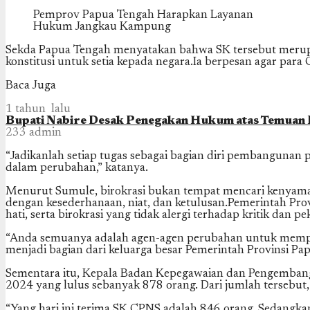
Pemprov Papua Tengah Harapkan Layanan
Hukum Jangkau Kampung
Sekda Papua Tengah menyatakan bahwa SK tersebut merupakan
konstitusi untuk setia kepada negara.Ia berpesan agar pa
Baca Juga
1 tahun lalu
Bupati Nabire Desak Penegakan Hukum atas Temuan
233
admin
“Jadikanlah setiap tugas sebagai bagian diri pembangunan
dalam perubahan,” katanya.
Menurut Sumule, birokrasi bukan tempat mencari kenyaman
dengan kesederhanaan, niat, dan ketulusan.Pemerintah Pro
hati, serta birokrasi yang tidak alergi terhadap kritik dan p
“Anda semuanya adalah agen-agen perubahan untuk memperba
menjadi bagian dari keluarga besar Pemerintah Provinsi Pa
Sementara itu, Kepala Badan Kepegawaian dan Pengemba
2024 yang lulus sebanyak 878 orang. Dari jumlah tersebut
“Yang hari ini terima SK CPNS adalah 846 orang. Sedangkan 