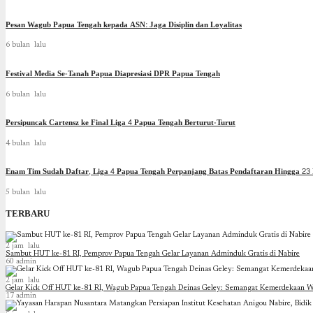
Pesan Wagub Papua Tengah kepada ASN: Jaga Disiplin dan Loyalitas
6 bulan lalu
Festival Media Se-Tanah Papua Diapresiasi DPR Papua Tengah
6 bulan lalu
Persipuncak Cartensz ke Final Liga 4 Papua Tengah Berturut-Turut
4 bulan lalu
Enam Tim Sudah Daftar, Liga 4 Papua Tengah Perpanjang Batas Pendaftaran Hingga 23 
5 bulan lalu
TERBARU
2 jam lalu
Sambut HUT ke-81 RI, Pemprov Papua Tengah Gelar Layanan Adminduk Gratis di Nabire
60
admin
2 jam lalu
Gelar Kick Off HUT ke-81 RI, Wagub Papua Tengah Deinas Geley: Semangat Kemerdekaan W
17
admin