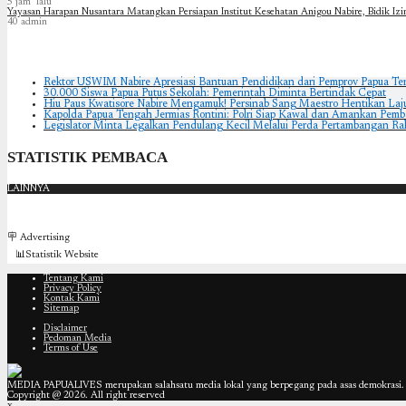
5 jam lalu
Yayasan Harapan Nusantara Matangkan Persiapan Institut Kesehatan Anigou Nabire, Bidik Izi
40
admin
Rektor USWIM Nabire Apresiasi Bantuan Pendidikan dari Pemprov Papua T
30.000 Siswa Papua Putus Sekolah: Pemerintah Diminta Bertindak Cepat
Hiu Paus Kwatisore Nabire Mengamuk! Persinab Sang Maestro Hentikan La
Kapolda Papua Tengah Jermias Rontini: Polri Siap Kawal dan Amankan Pemb
Legislator Minta Legalkan Pendulang Kecil Melalui Perda Pertambangan Ra
STATISTIK PEMBACA
LAINNYA
🪧 Advertising
📊Statistik Website
Tentang Kami
Privacy Policy
Kontak Kami
Sitemap
Disclaimer
Pedoman Media
Terms of Use
MEDIA PAPUALIVES merupakan salahsatu media lokal yang berpegang pada asas demokrasi. T
Copyright @ 2026. All right reserved
x