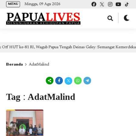
(self.SWG_BASIC = self.SWG_BASIC || []).push( basicSubscriptions => {
Minggu, 09 Agu 2026
MENU
basicSubscriptions.init({ type: "NewsArticle", isPartOfType: ["Product"], isPartOfProductId:
"CAow7IrHDA:openaccess", clientOptions: { theme: "light", lang: "id" }, }); });
RI, Wagub Papua Tengah Deinas Geley: Semangat Kemerdekaan Wujudkan Mela
Beranda
AdatMalind
Tag : AdatMalind