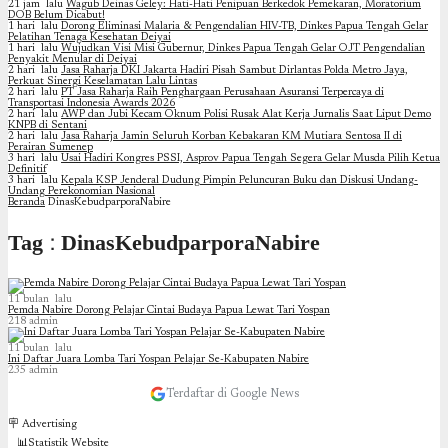
21 jam lalu
Wagub Deinas Geley: Hati-Hati Penipuan Berkedok Pemekaran, Moratorium
DOB Belum Dicabut!
1 hari lalu
Dorong Eliminasi Malaria & Pengendalian HIV-TB, Dinkes Papua Tengah Gelar
Pelatihan Tenaga Kesehatan Deiyai
1 hari lalu
Wujudkan Visi Misi Gubernur, Dinkes Papua Tengah Gelar OJT Pengendalian
Penyakit Menular di Deiyai
2 hari lalu
Jasa Raharja DKI Jakarta Hadiri Pisah Sambut Dirlantas Polda Metro Jaya,
Perkuat Sinergi Keselamatan Lalu Lintas
2 hari lalu
PT Jasa Raharja Raih Penghargaan Perusahaan Asuransi Terpercaya di
Transportasi Indonesia Awards 2026
2 hari lalu
AWP dan Jubi Kecam Oknum Polisi Rusak Alat Kerja Jurnalis Saat Liput Demo
KNPB di Sentani
2 hari lalu
Jasa Raharja Jamin Seluruh Korban Kebakaran KM Mutiara Sentosa II di
Perairan Sumenep
3 hari lalu
Usai Hadiri Kongres PSSI, Asprov Papua Tengah Segera Gelar Musda Pilih Ketua
Definitif
3 hari lalu
Kepala KSP Jenderal Dudung Pimpin Peluncuran Buku dan Diskusi Undang-
Undang Perekonomian Nasional
Beranda
DinasKebudparporaNabire
Tag : DinasKebudparporaNabire
11 bulan lalu
Pemda Nabire Dorong Pelajar Cintai Budaya Papua Lewat Tari Yospan
218
admin
11 bulan lalu
Ini Daftar Juara Lomba Tari Yospan Pelajar Se-Kabupaten Nabire
235
admin
Terdaftar di Google News
🪧 Advertising
📊Statistik Website