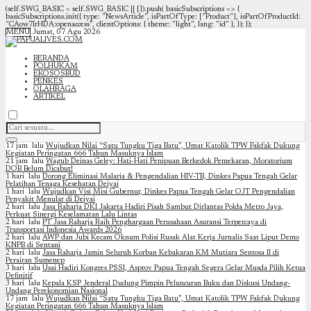
(self.SWG_BASIC = self.SWG_BASIC || []).push( basicSubscriptions => {
basicSubscriptions.init({ type: "NewsArticle", isPartOfType: ["Product"], isPartOfProductId:
"CAow7IrHDA:openaccess", clientOptions: { theme: "light", lang: "id" }, }); });
MENU
Jumat, 07 Agu 2026
BERANDA
POLHUKAM
EKOSOSBUD
PENKES
OLAHRAGA
ARTIKEL
17 jam lalu
Wujudkan Nilai “Satu Tungku Tiga Batu”, Umat Katolik TPW Fakfak Dukung
Kegiatan Peringatan 666 Tahun Masuknya Islam
21 jam lalu
Wagub Deinas Geley: Hati-Hati Penipuan Berkedok Pemekaran, Moratorium
DOB Belum Dicabut!
1 hari lalu
Dorong Eliminasi Malaria & Pengendalian HIV-TB, Dinkes Papua Tengah Gelar
Pelatihan Tenaga Kesehatan Deiyai
1 hari lalu
Wujudkan Visi Misi Gubernur, Dinkes Papua Tengah Gelar OJT Pengendalian
Penyakit Menular di Deiyai
2 hari lalu
Jasa Raharja DKI Jakarta Hadiri Pisah Sambut Dirlantas Polda Metro Jaya,
Perkuat Sinergi Keselamatan Lalu Lintas
2 hari lalu
PT Jasa Raharja Raih Penghargaan Perusahaan Asuransi Terpercaya di
Transportasi Indonesia Awards 2026
2 hari lalu
AWP dan Jubi Kecam Oknum Polisi Rusak Alat Kerja Jurnalis Saat Liput Demo
KNPB di Sentani
2 hari lalu
Jasa Raharja Jamin Seluruh Korban Kebakaran KM Mutiara Sentosa II di
Perairan Sumenep
3 hari lalu
Usai Hadiri Kongres PSSI, Asprov Papua Tengah Segera Gelar Musda Pilih Ketua
Definitif
3 hari lalu
Kepala KSP Jenderal Dudung Pimpin Peluncuran Buku dan Diskusi Undang-
Undang Perekonomian Nasional
17 jam lalu
Wujudkan Nilai “Satu Tungku Tiga Batu”, Umat Katolik TPW Fakfak Dukung
Kegiatan Peringatan 666 Tahun Masuknya Islam