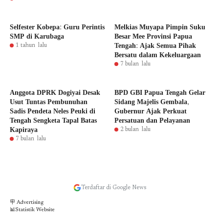
Selfester Kobepa: Guru Perintis
Melkias Muyapa Pimpin Suku
SMP di Karubaga
Besar Mee Provinsi Papua
Tengah: Ajak Semua Pihak
1 tahun lalu
Bersatu dalam Kekeluargaan
7 bulan lalu
Anggota DPRK Dogiyai Desak
BPD GBI Papua Tengah Gelar
Usut Tuntas Pembunuhan
Sidang Majelis Gembala,
Sadis Pendeta Neles Peuki di
Gubernur Ajak Perkuat
Tengah Sengketa Tapal Batas
Persatuan dan Pelayanan
Kapiraya
2 bulan lalu
7 bulan lalu
Terdaftar di Google News
🪧 Advertising
📊Statistik Website