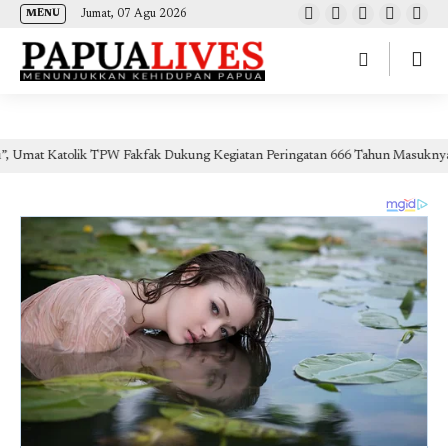
(self.SWG_BASIC = self.SWG_BASIC || []).push( basicSubscriptions => {
Jumat, 07 Agu 2026
MENU
basicSubscriptions.init({ type: "NewsArticle", isPartOfType: ["Product"], isPartOfProductId:
"CAow7IrHDA:openaccess", clientOptions: { theme: "light", lang: "id" }, }); });
tolik TPW Fakfak Dukung Kegiatan Peringatan 666 Tahun Masuknya Islam