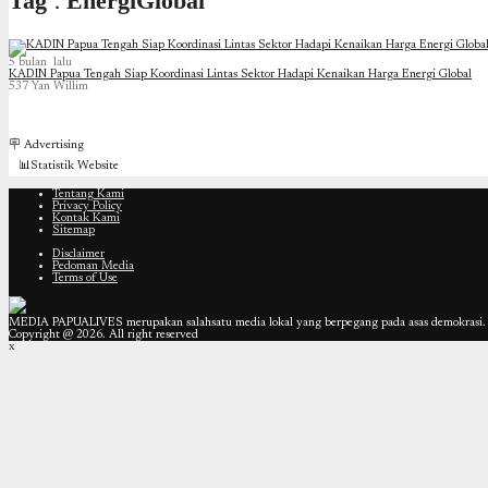
Tag : EnergiGlobal
5 bulan lalu
KADIN Papua Tengah Siap Koordinasi Lintas Sektor Hadapi Kenaikan Harga Energi Global
537
Yan Willim
🪧 Advertising
📊Statistik Website
Tentang Kami
Privacy Policy
Kontak Kami
Sitemap
Disclaimer
Pedoman Media
Terms of Use
MEDIA PAPUALIVES merupakan salahsatu media lokal yang berpegang pada asas demokrasi. T
Copyright @ 2026. All right reserved
x