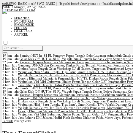
(self.SWG_BASIC = self.SWG_BASIC || []).push( basicSubscriptions => { basicSubscriptions.init(
MENU
Minggu, 09 Agu 2026
BERANDA
POLHUKAM
EKOSOSBUD
PENKES
OLAHRAGA
ARTIKEL
19 jam lalu
Sambut HUT ke-81 RI, Pemprov Papua Tengah Gelar Layanan Adminduk Gratis d
19 jam lalu
Gelar Kick Off HUT ke-81 RI, Wagub Papua Tengah Deinas Geley: Semangat Ke
22 jam lalu
Yayasan Harapan Nusantara Matangkan Persiapan Institut Kesehatan Anigou Nabir
1 hari lalu
Gandeng UNHAS dan Kemenkes, Dinkes Papua Tengah Matangkan Rencana Kerja
2 hari lalu
Dinkes Papua Tengah Gelar Workshop ILP di Nabire, Targetkan Transformasi Laya
2 hari lalu
Wujudkan Nilai “Satu Tungku Tiga Batu”, Umat Katolik TPW Fakfak Dukung Keg
3 hari lalu
Wagub Deinas Geley: Hati-Hati Penipuan Berkedok Pemekaran, Moratorium DOB 
3 hari lalu
Dorong Eliminasi Malaria & Pengendalian HIV-TB, Dinkes Papua Tengah Gelar Pel
4 hari lalu
Wujudkan Visi Misi Gubernur, Dinkes Papua Tengah Gelar OJT Pengendalian Peny
4 hari lalu
Jasa Raharja DKI Jakarta Hadiri Pisah Sambut Dirlantas Polda Metro Jaya, Perkuat
19 jam lalu
Sambut HUT ke-81 RI, Pemprov Papua Tengah Gelar Layanan Adminduk Gratis d
19 jam lalu
Gelar Kick Off HUT ke-81 RI, Wagub Papua Tengah Deinas Geley: Semangat Ke
22 jam lalu
Yayasan Harapan Nusantara Matangkan Persiapan Institut Kesehatan Anigou Nabir
1 hari lalu
Gandeng UNHAS dan Kemenkes, Dinkes Papua Tengah Matangkan Rencana Kerja
2 hari lalu
Dinkes Papua Tengah Gelar Workshop ILP di Nabire, Targetkan Transformasi Laya
2 hari lalu
Wujudkan Nilai “Satu Tungku Tiga Batu”, Umat Katolik TPW Fakfak Dukung Keg
3 hari lalu
Wagub Deinas Geley: Hati-Hati Penipuan Berkedok Pemekaran, Moratorium DOB 
3 hari lalu
Dorong Eliminasi Malaria & Pengendalian HIV-TB, Dinkes Papua Tengah Gelar Pel
4 hari lalu
Wujudkan Visi Misi Gubernur, Dinkes Papua Tengah Gelar OJT Pengendalian Peny
4 hari lalu
Jasa Raharja DKI Jakarta Hadiri Pisah Sambut Dirlantas Polda Metro Jaya, Perkuat
Beranda
EnergiGlobal