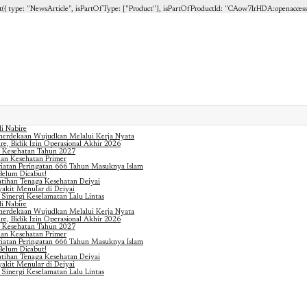
{ type: "NewsArticle", isPartOfType: ["Product"], isPartOfProductId: "CAow7IrHDA:openaccess", cli
i Nabire
merdekaan Wujudkan Melalui Kerja Nyata
e, Bidik Izin Operasional Akhir 2026
 Kesehatan Tahun 2027
nan Kesehatan Primer
iatan Peringatan 666 Tahun Masuknya Islam
Belum Dicabut!
atihan Tenaga Kesehatan Deiyai
akit Menular di Deiyai
 Sinergi Keselamatan Lalu Lintas
i Nabire
merdekaan Wujudkan Melalui Kerja Nyata
e, Bidik Izin Operasional Akhir 2026
 Kesehatan Tahun 2027
nan Kesehatan Primer
iatan Peringatan 666 Tahun Masuknya Islam
Belum Dicabut!
atihan Tenaga Kesehatan Deiyai
akit Menular di Deiyai
 Sinergi Keselamatan Lalu Lintas