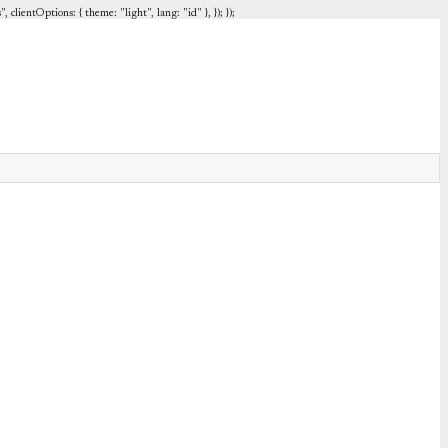
entOptions: { theme: "light", lang: "id" }, }); });