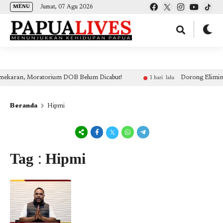
(self.SWG_BASIC = self.SWG_BASIC || []).push( basicSubscriptions => {
Jumat, 07 Agu 2026
MENU
basicSubscriptions.init({ type: "NewsArticle", isPartOfType: ["Product"], isPartOfProductId:
"CAow7IrHDA:openaccess", clientOptions: { theme: "light", lang: "id" }, }); });
orium DOB Belum Dicabut!
Dorong Eliminasi Malaria & Pen
1 hari lalu
Beranda
Hipmi
Tag : Hipmi