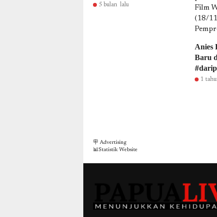
5 bulan lalu
Anies
Baru d
#darip
1 tahu
🪧 Advertising
📊Statistik Website