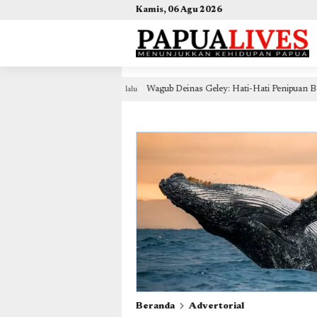
(self.SWG_BASIC = self.SWG_BASIC || []).push( basicSubscriptions => { basicSubscriptions.init({ 
Kamis, 06 Agu 2026
m
Wagub Deinas Geley: Hati-Hati Penipuan Berkedok Pem
7 jam lalu
Beranda
Advertorial