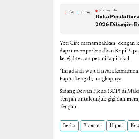
5 bulan lalu
370
admin
Buka Pendaftara
2026 Dibanjiri B
Yoti Gire menambahkan. dengan k
dapat memperkenalkan Kopi Papua
kesejahteraan petani kopi lokal.
“Ini adalah wujud nyata komitm
Papua Tengah,” ungkapnya.
Sidang Dewan Pleno (SDP) di Maka
Tengah untuk unjuk gigi dan memp
Tengah.
Berita
Ekonomi
Hipmi
Kop