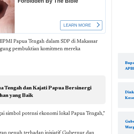
Keseha
 HIPMI Papua Tengah dalam SDP di Makassar
nggung pembuktian komitmen mereka
Bupa
APB
 Tengah dan Kajati Papua Bersinergi
Dink
han yang Baik
Kese
ai simbol potensi ekonomi lokal Papua Tengah,”
Gube
Warg
gan penuh terhadap inisiatif Gubernur dan