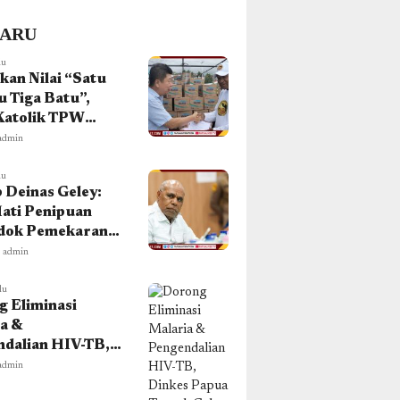
BARU
lu
an Nilai “Satu
 Tiga Batu”,
Katolik TPW
k Dukung
admin
an Peringatan
ahun Masuknya
lu
Deinas Geley:
ati Penipuan
dok Pemekaran,
orium DOB
admin
 Dicabut!
lu
 Eliminasi
a &
dalian HIV-TB,
 Papua Tengah
admin
Pelatihan Tenaga