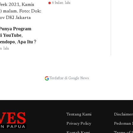
6 bulan lalu
 Punya Program
i YouTube,
endopo, Apa Itu?
n lalu
Terdaftar di Google News
Tentang Kami
Disclaimer
Privacy Policy
Pedoman 