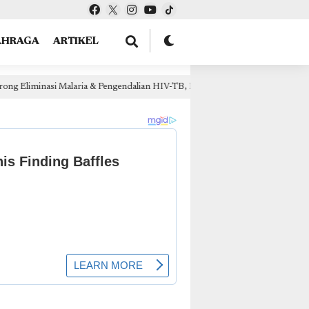
tOptions: { theme: "light", lang: "id" }, }); });
AHRAGA
ARTIKEL
Malaria & Pengendalian HIV-TB, Dinkes Papua Tengah Gelar Pelatihan Tenaga 