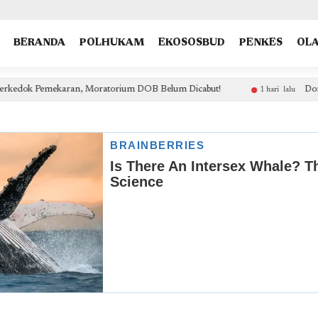
type: "NewsArticle", isPartOfType: ["Product"], isPartOfProductId: "CAow7IrHDA:openaccess", clien
BERANDA
POLHUKAM
EKOSOSBUD
PENKES
OL
ekaran, Moratorium DOB Belum Dicabut!
Dorong Eliminasi 
1 hari lalu