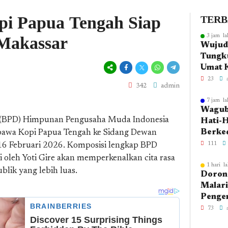
i Papua Tengah Siap
TER
 Makassar
3 jam la
Wujudk
Tungku
Umat 
Fakfa
23
342
admin
Kegiat
666 T
7 jam la
Wagub 
Islam
(BPD) Himpunan Pengusaha Muda Indonesia
Hati-H
Berke
awa Kopi Papua Tengah ke Sidang Dewan
Morat
111
16 Februari 2026. Komposisi lengkap BPD
Belum
 oleh Yoti Gire akan memperkenalkan cita rasa
1 hari la
blik yang lebih luas.
Dorong
Malari
Pengen
Dinkes
73
Gelar 