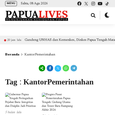
(self.SWG_BASIC = self.SWG_BASIC || []).push( basicSubscriptions => {
Sabtu, 08 Agu 2026
MENU
basicSubscriptions.init({ type: "NewsArticle", isPartOfType: ["Product"], isPartOfProductId:
"CAow7IrHDA:openaccess", clientOptions: { theme: "light", lang: "id" }, }); });
Gandeng UNHAS dan Kemenkes, Dinkes Papua Tengah Matangkan Rencana Ke
Beranda
KantorPemerintahan
Tag : KantorPemerintahan
5 bulan lalu