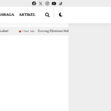
tOptions: { theme: "light", lang: "id" }, }); });
AHRAGA
ARTIKEL
 Malaria & Pengendalian HIV-TB, Dinkes Papua Tengah Gelar Pelatihan Tenaga