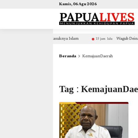
(self.SWG_BASIC = self.SWG_BASIC || []).push( basicSubscriptions => { basicSubscriptions.init({ 
Kamis, 06 Agu 2026
m
Wagub Deinas Geley: Hati-Hati Penipuan Berkedok Pem
15 jam lalu
Beranda
KemajuanDaerah
Tag : KemajuanDae