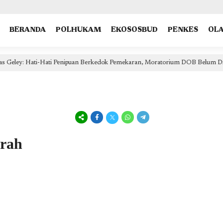
type: "NewsArticle", isPartOfType: ["Product"], isPartOfProductId: "CAow7IrHDA:openaccess", clien
BERANDA
POLHUKAM
EKOSOSBUD
PENKES
OL
ekaran, Moratorium DOB Belum Dicabut!
Dorong Eliminasi
1 hari lalu
rah