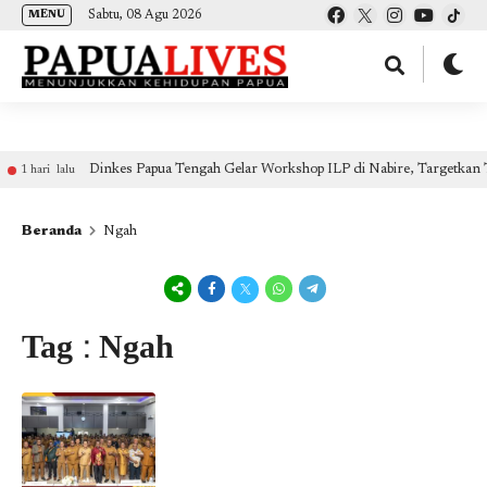
(self.SWG_BASIC = self.SWG_BASIC || []).push( basicSubscriptions => {
Sabtu, 08 Agu 2026
MENU
basicSubscriptions.init({ type: "NewsArticle", isPartOfType: ["Product"], isPartOfProductId:
"CAow7IrHDA:openaccess", clientOptions: { theme: "light", lang: "id" }, }); });
nkes Papua Tengah Gelar Workshop ILP di Nabire, Targetkan Transformasi La
Beranda
Ngah
Tag : Ngah