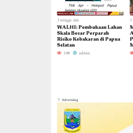
3 minggu lalu
5 
WALHI: Pembukaan Lahan
M
Skala Besar Perparah
A
Risiko Kebakaran di Papua
P
Selatan
M
148
admin
Advertising