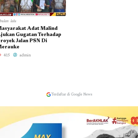
bulan lalu
asyarakat Adat Malind
jukan Gugatan Terhadap
royek Jalan PSN Di
erauke
415
admin
Terdaftar di Google News