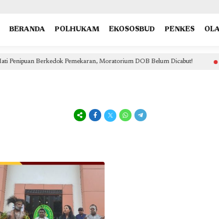
type: "NewsArticle", isPartOfType: ["Product"], isPartOfProductId: "CAow7IrHDA:openaccess", clien
BERANDA
POLHUKAM
EKOSOSBUD
PENKES
OL
m DOB Belum Dicabut!
Dorong Eliminasi Malaria & Pengend
1 hari lalu