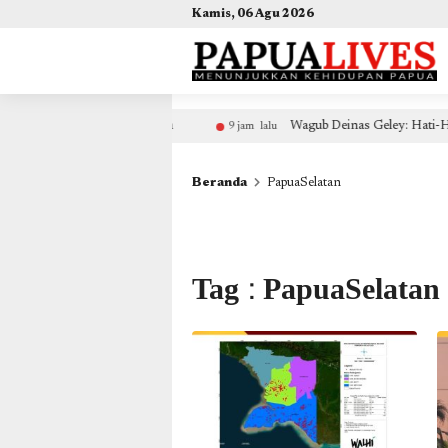
(self.SWG_BASIC = self.SWG_BASIC || []).push( basicSubscriptions => { basicSubscriptions.init({ 
Kamis, 06 Agu 2026
Wagub Deinas Geley: Hati-Hati Penipuan Berkedok Pemekaran, Moratoriu
u
Beranda
PapuaSelatan
Tag : PapuaSelatan