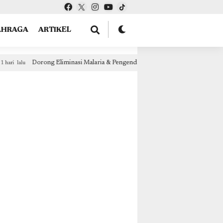
tOptions: { theme: "light", lang: "id" }, }); });
AHRAGA
ARTIKEL
alian HIV-TB, Dinkes Papua Tengah Gelar Pelatihan Tenaga Kesehatan Deiyai