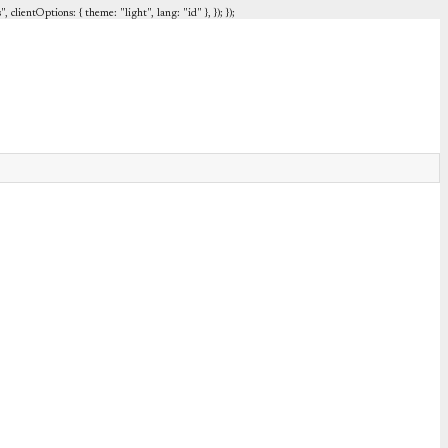
entOptions: { theme: "light", lang: "id" }, }); });