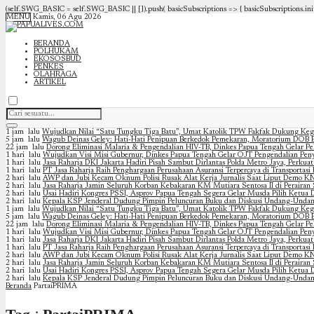
(self.SWG_BASIC = self.SWG_BASIC || []).push( basicSubscriptions => { basicSubscriptions.init(
MENU
Kamis, 06 Agu 2026
BERANDA
POLHUKAM
EKOSOSBUD
PENKES
OLAHRAGA
ARTIKEL
1 jam lalu
Wujudkan Nilai “Satu Tungku Tiga Batu”, Umat Katolik TPW Fakfak Dukung Keg
5 jam lalu
Wagub Deinas Geley: Hati-Hati Penipuan Berkedok Pemekaran, Moratorium DOB B
22 jam lalu
Dorong Eliminasi Malaria & Pengendalian HIV-TB, Dinkes Papua Tengah Gelar Pe
1 hari lalu
Wujudkan Visi Misi Gubernur, Dinkes Papua Tengah Gelar OJT Pengendalian Peny
1 hari lalu
Jasa Raharja DKI Jakarta Hadiri Pisah Sambut Dirlantas Polda Metro Jaya, Perkuat
1 hari lalu
PT Jasa Raharja Raih Penghargaan Perusahaan Asuransi Terpercaya di Transportasi
2 hari lalu
AWP dan Jubi Kecam Oknum Polisi Rusak Alat Kerja Jurnalis Saat Liput Demo KN
2 hari lalu
Jasa Raharja Jamin Seluruh Korban Kebakaran KM Mutiara Sentosa II di Peraira
2 hari lalu
Usai Hadiri Kongres PSSI, Asprov Papua Tengah Segera Gelar Musda Pilih Ketua De
2 hari lalu
Kepala KSP Jenderal Dudung Pimpin Peluncuran Buku dan Diskusi Undang-Undan
1 jam lalu
Wujudkan Nilai “Satu Tungku Tiga Batu”, Umat Katolik TPW Fakfak Dukung Keg
5 jam lalu
Wagub Deinas Geley: Hati-Hati Penipuan Berkedok Pemekaran, Moratorium DOB B
22 jam lalu
Dorong Eliminasi Malaria & Pengendalian HIV-TB, Dinkes Papua Tengah Gelar Pe
1 hari lalu
Wujudkan Visi Misi Gubernur, Dinkes Papua Tengah Gelar OJT Pengendalian Peny
1 hari lalu
Jasa Raharja DKI Jakarta Hadiri Pisah Sambut Dirlantas Polda Metro Jaya, Perkuat
1 hari lalu
PT Jasa Raharja Raih Penghargaan Perusahaan Asuransi Terpercaya di Transportasi
2 hari lalu
AWP dan Jubi Kecam Oknum Polisi Rusak Alat Kerja Jurnalis Saat Liput Demo KN
2 hari lalu
Jasa Raharja Jamin Seluruh Korban Kebakaran KM Mutiara Sentosa II di Peraira
2 hari lalu
Usai Hadiri Kongres PSSI, Asprov Papua Tengah Segera Gelar Musda Pilih Ketua De
2 hari lalu
Kepala KSP Jenderal Dudung Pimpin Peluncuran Buku dan Diskusi Undang-Undan
Beranda
PartaiPRIMA