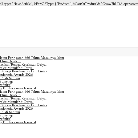
{ type: "NewsArticle", isPartOfType: ["Product"], isPartOfProductId: "CAow7IrHDA:openaccess", cli
iatan Peringatan 666 Tahun Masuknya Islam
elum Dicabut!
latihan Tenaga Kesehatan Deiyai
akit Menular di Deiyai
 Sinergi Keselamatan Lalu Lintas
 Indonesia Awards 2026
PB di Sentani
n Sumenep
finitif
g Perekonomian Nasional
iatan Peringatan 666 Tahun Masuknya Islam
elum Dicabut!
latihan Tenaga Kesehatan Deiyai
akit Menular di Deiyai
 Sinergi Keselamatan Lalu Lintas
 Indonesia Awards 2026
PB di Sentani
n Sumenep
finitif
g Perekonomian Nasional