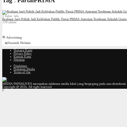
Tag : PartaiPRIMA
1 bulan lalu
Realisasi Janji Politik Jadi Kebijakan Publik: Partai PRIMA Apresiasi Terobosan Sekolah Gra
338
admin
🪧 Advertising
📊Statistik Website
Tentang Kami
Privacy Policy
Kontak Kami
Sitemap
Disclaimer
Pedoman Media
Terms of Use
MEDIA PAPUALIVES merupakan salahsatu media lokal yang berpegang pada asas demokrasi. T
Copyright @ 2026. All right reserved
x