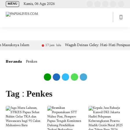
(self.SWG_BASIC = self.SWG_BASIC || []).push( basicSubscriptions => {
Kamis, 06 Agu 2026
MENU
basicSubscriptions.init({ type: "NewsArticle", isPartOfType: ["Product"], isPartOfProductId:
"CAow7IrHDA:openaccess", clientOptions: { theme: "light", lang: "id" }, }); });
Masuknya Islam
Wagub Deinas Geley: Hati-Hati Penipuan
17 jam lalu
Beranda
Penkes
Tag : Penkes