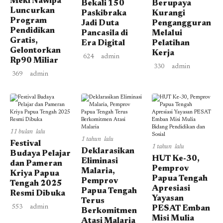
Meki Nawipa
Bekali 150
Berupaya
Luncurkan
Paskibraka
Kurangi
Program
Jadi Duta
Pengangguran
Pendidikan
Pancasila di
Melalui
Gratis,
Era Digital
Pelatihan
Gelontorkan
Kerja
624
admin
Rp90 Miliar
330
admin
369
admin
11 bulan lalu
1 tahun lalu
Festival
1 tahun lalu
Deklarasikan
Budaya Pelajar
HUT Ke-30,
Eliminasi
dan Pameran
Pemprov
Malaria,
Kriya Papua
Papua Tengah
Pemprov
Tengah 2025
Apresiasi
Papua Tengah
Resmi Dibuka
Yayasan
Terus
553
admin
PESAT Emban
Berkomitmen
Misi Mulia
Atasi Malaria