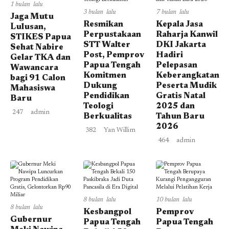
1 bulan lalu
3 bulan lalu
7 bulan lalu
Jaga Mutu
Resmikan
Kepala Jasa
Lulusan,
Perpustakaan
Raharja Kanwil
STIKES Papua
STT Walter
DKI Jakarta
Sehat Nabire
Post, Pemprov
Hadiri
Gelar TKA dan
Papua Tengah
Pelepasan
Wawancara
Komitmen
Keberangkatan
bagi 91 Calon
Dukung
Peserta Mudik
Mahasiswa
Pendidikan
Gratis Natal
Baru
Teologi
2025 dan
247
admin
Berkualitas
Tahun Baru
2026
382
Yan Willim
464
admin
8 bulan lalu
10 bulan lalu
8 bulan lalu
Kesbangpol
Pemprov
Gubernur
Papua Tengah
Papua Tengah