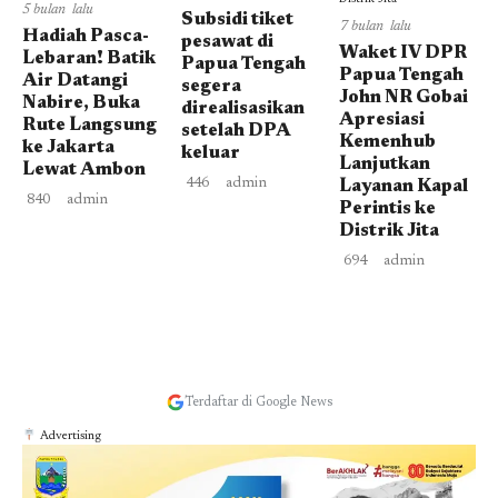
5 bulan lalu
Subsidi tiket
7 bulan lalu
Hadiah Pasca-
pesawat di
Waket IV DPR
Lebaran! Batik
Papua Tengah
Papua Tengah
Air Datangi
segera
John NR Gobai
Nabire, Buka
direalisasikan
Apresiasi
Rute Langsung
setelah DPA
Kemenhub
ke Jakarta
keluar
Lanjutkan
Lewat Ambon
446
admin
Layanan Kapal
840
admin
Perintis ke
Distrik Jita
694
admin
Terdaftar di Google News
Advertising