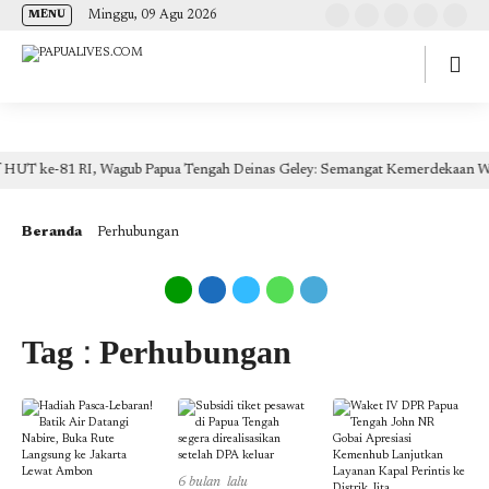
(self.SWG_BASIC = self.SWG_BASIC || []).push( basicSubscriptions => {
Minggu, 09 Agu 2026
MENU
basicSubscriptions.init({ type: "NewsArticle", isPartOfType: ["Product"], isPartOfProductId:
"CAow7IrHDA:openaccess", clientOptions: { theme: "light", lang: "id" }, }); });
 Wagub Papua Tengah Deinas Geley: Semangat Kemerdekaan Wujudkan Melalui 
Beranda
Perhubungan
Tag : Perhubungan
6 bulan lalu