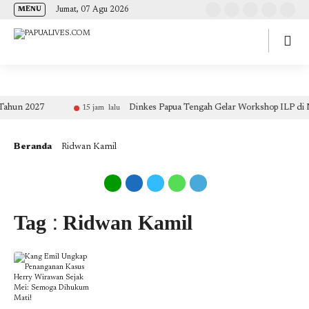
(self.SWG_BASIC = self.SWG_BASIC || []).push( basicSubscriptions => {
Jumat, 07 Agu 2026
MENU
basicSubscriptions.init({ type: "NewsArticle", isPartOfType: ["Product"], isPartOfProductId:
"CAow7IrHDA:openaccess", clientOptions: { theme: "light", lang: "id" }, }); });
ahun 2027
Dinkes Papua Tengah Gelar Workshop ILP di N
15 jam lalu
Beranda
Ridwan Kamil
Tag : Ridwan Kamil