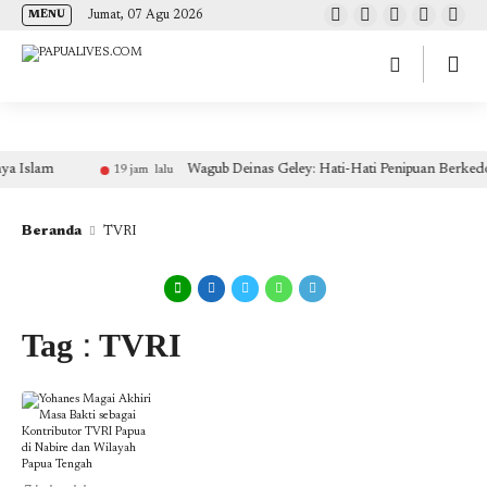
(self.SWG_BASIC = self.SWG_BASIC || []).push( basicSubscriptions => {
Jumat, 07 Agu 2026
MENU
basicSubscriptions.init({ type: "NewsArticle", isPartOfType: ["Product"], isPartOfProductId:
"CAow7IrHDA:openaccess", clientOptions: { theme: "light", lang: "id" }, }); });
Wagub Deinas Geley: Hati-Hati Penipuan Berkedok Pemekaran, 
19 jam lalu
Beranda
TVRI
Tag : TVRI