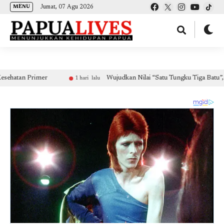
(self.SWG_BASIC = self.SWG_BASIC || []).push( basicSubscriptions => {
Jumat, 07 Agu 2026
MENU
basicSubscriptions.init({ type: "NewsArticle", isPartOfType: ["Product"], isPartOfProductId:
"CAow7IrHDA:openaccess", clientOptions: { theme: "light", lang: "id" }, }); });
Primer
Wujudkan Nilai “Satu Tungku Tiga Batu”, Umat Ka
1 hari lalu