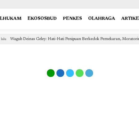
type: "NewsArticle", isPartOfType: ["Product"], isPartOfProductId: "CAow7IrHDA:openaccess", clien
OLHUKAM
EKOSOSBUD
PENKES
OLAHRAGA
ARTIKE
Wagub Deinas Geley: Hati-Hati Penipuan Berkedok Pemekaran, Moratorium