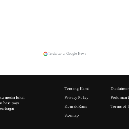
Terdaftar di Google News
Tentang Kami
Disclaimer
 media lokal
Privacy Policy
Pedoman 
us berupaya
Kontak Kami
Terms of 
berbagai
Sitemap