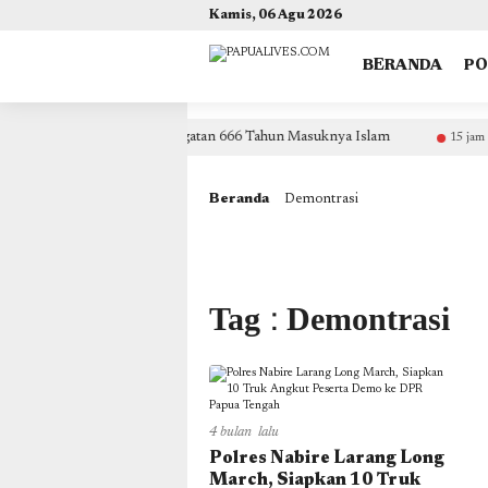
(self.SWG_BASIC = self.SWG_BASIC || []).push( basicSubscriptions => { basicSubscriptions.init({ 
Kamis, 06 Agu 2026
BERANDA
P
fak Dukung Kegiatan Peringatan 666 Tahun Masuknya Islam
15 jam lalu
Beranda
Demontrasi
Tag : Demontrasi
4 bulan lalu
Polres Nabire Larang Long
March, Siapkan 10 Truk