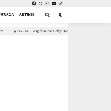
tOptions: { theme: "light", lang: "id" }, }); });
AHRAGA
ARTIKEL
: Hati-Hati Penipuan Berkedok Pemekaran, Moratorium DOB Belum Dicabut!