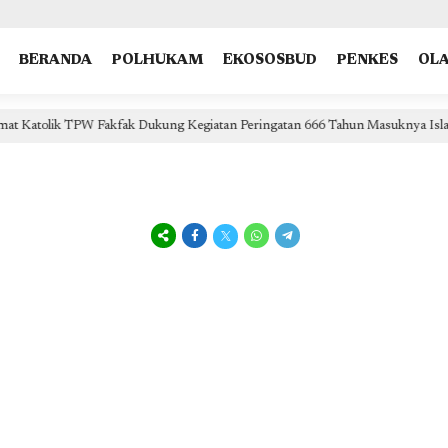
type: "NewsArticle", isPartOfType: ["Product"], isPartOfProductId: "CAow7IrHDA:openaccess", clien
BERANDA
POLHUKAM
EKOSOSBUD
PENKES
OL
Peringatan 666 Tahun Masuknya Islam
Wagub Deinas Geley
1 hari lalu