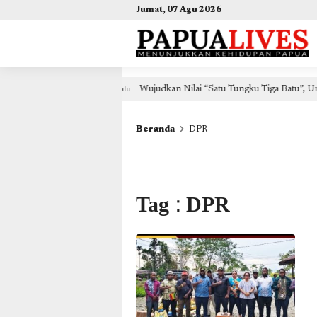
(self.SWG_BASIC = self.SWG_BASIC || []).push( basicSubscriptions => { basicSubscriptions.init({ 
Jumat, 07 Agu 2026
n Nilai “Satu Tungku Tiga Batu”, Umat Katolik TPW Fakfak Dukung Kegiatan 
Beranda
DPR
Tag : DPR