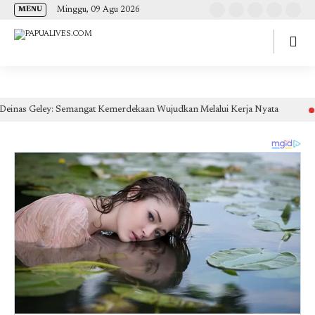
(self.SWG_BASIC = self.SWG_BASIC || []).push( basicSubscriptions => {
Minggu, 09 Agu 2026
MENU
basicSubscriptions.init({ type: "NewsArticle", isPartOfType: ["Product"], isPartOfProductId:
"CAow7IrHDA:openaccess", clientOptions: { theme: "light", lang: "id" }, }); });
Geley: Semangat Kemerdekaan Wujudkan Melalui Kerja Nyata
19 jam la