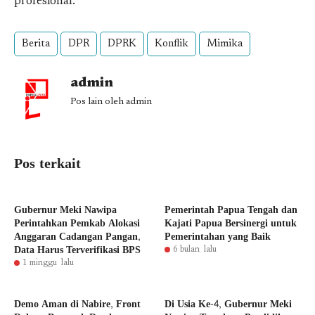
profesional.
Berita
DPR
DPRK
Konflik
Mimika
admin
Pos lain oleh admin
Pos terkait
Gubernur Meki Nawipa
Pemerintah Papua Tengah dan
Perintahkan Pemkab Alokasi
Kajati Papua Bersinergi untuk
Anggaran Cadangan Pangan,
Pemerintahan yang Baik
Data Harus Terverifikasi BPS
6 bulan lalu
1 minggu lalu
Demo Aman di Nabire, Front
Di Usia Ke-4, Gubernur Meki