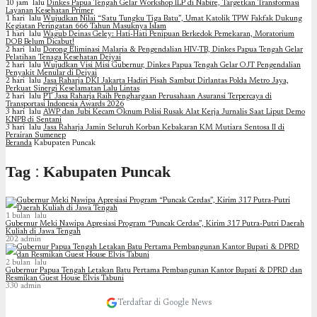
10 jam lalu
Dinkes Papua Tengah Gelar Workshop ILP di Nabire, Targetkan Transformasi
Layanan Kesehatan Primer
1 hari lalu
Wujudkan Nilai “Satu Tungku Tiga Batu”, Umat Katolik TPW Fakfak Dukung
Kegiatan Peringatan 666 Tahun Masuknya Islam
1 hari lalu
Wagub Deinas Geley: Hati-Hati Penipuan Berkedok Pemekaran, Moratorium
DOB Belum Dicabut!
2 hari lalu
Dorong Eliminasi Malaria & Pengendalian HIV-TB, Dinkes Papua Tengah Gelar
Pelatihan Tenaga Kesehatan Deiyai
2 hari lalu
Wujudkan Visi Misi Gubernur, Dinkes Papua Tengah Gelar OJT Pengendalian
Penyakit Menular di Deiyai
2 hari lalu
Jasa Raharja DKI Jakarta Hadiri Pisah Sambut Dirlantas Polda Metro Jaya,
Perkuat Sinergi Keselamatan Lalu Lintas
2 hari lalu
PT Jasa Raharja Raih Penghargaan Perusahaan Asuransi Terpercaya di
Transportasi Indonesia Awards 2026
3 hari lalu
AWP dan Jubi Kecam Oknum Polisi Rusak Alat Kerja Jurnalis Saat Liput Demo
KNPB di Sentani
3 hari lalu
Jasa Raharja Jamin Seluruh Korban Kebakaran KM Mutiara Sentosa II di
Perairan Sumenep
Beranda
Kabupaten Puncak
Tag : Kabupaten Puncak
1 bulan lalu
Gubernur Meki Nawipa Apresiasi Program “Puncak Cerdas”, Kirim 317 Putra-Putri Daerah
Kuliah di Jawa Tengah
202
admin
2 bulan lalu
Gubernur Papua Tengah Letakan Batu Pertama Pembangunan Kantor Bupati & DPRD dan
Resmikan Guest House Elvis Tabuni
330
admin
Terdaftar di Google News