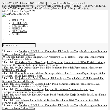
(self.SWG_BASIC = self.SWG_BASIC || []).push( basicSubscriptions => {
basicSubscriptions.init({ type: "NewsArticle", isPartOfType: ["Product"], isPartOfProductId:
"CAow7IrHDA:openaccess", clientOptions: { theme: "light", lang: "id" }, }); });
MENU
Jumat, 07 Agu 2026
BERANDA
POLHUKAM
EKOSOSBUD
PENKES
OLAHRAGA
ARTIKEL
38 menit lalu
Gandeng UNHAS dan Kemenkes, Dinkes Papua Tengah Matangkan Rencana
Kerja Kesehatan Tahun 2027
10 jam lalu
Dinkes Papua Tengah Gelar Workshop ILP di Nabire, Targetkan Transformasi
Layanan Kesehatan Primer
1 hari lalu
Wujudkan Nilai “Satu Tungku Tiga Batu”, Umat Katolik TPW Fakfak Dukung
Kegiatan Peringatan 666 Tahun Masuknya Islam
1 hari lalu
Wagub Deinas Geley: Hati-Hati Penipuan Berkedok Pemekaran, Moratorium
DOB Belum Dicabut!
2 hari lalu
Dorong Eliminasi Malaria & Pengendalian HIV-TB, Dinkes Papua Tengah Gelar
Pelatihan Tenaga Kesehatan Deiyai
2 hari lalu
Wujudkan Visi Misi Gubernur, Dinkes Papua Tengah Gelar OJT Pengendalian
Penyakit Menular di Deiyai
2 hari lalu
Jasa Raharja DKI Jakarta Hadiri Pisah Sambut Dirlantas Polda Metro Jaya,
Perkuat Sinergi Keselamatan Lalu Lintas
2 hari lalu
PT Jasa Raharja Raih Penghargaan Perusahaan Asuransi Terpercaya di
Transportasi Indonesia Awards 2026
3 hari lalu
AWP dan Jubi Kecam Oknum Polisi Rusak Alat Kerja Jurnalis Saat Liput Demo
KNPB di Sentani
3 hari lalu
Jasa Raharja Jamin Seluruh Korban Kebakaran KM Mutiara Sentosa II di
Perairan Sumenep
38 menit lalu
Gandeng UNHAS dan Kemenkes, Dinkes Papua Tengah Matangkan Rencana
Kerja Kesehatan Tahun 2027