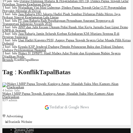
19 jam lalu
Dorong Eliminasi Malaria & Pengendalian HIV-TB, Dinkes Papua Tengah Gelar
Pelatihan Tenaga Kesehatan Deiyai
1 hari lalu
Wujudkan Visi Misi Gubernur, Dinkes Papua Tengah Gelar OJT Pengendalian
Penyakit Menular di Deiyai
1 hari lalu
Jasa Raharja DKI Jakarta Hadiri Pisah Sambut Dirlantas Polda Metro Jaya,
Perkuat Sinergi Keselamatan Lalu Lintas
1 hari lalu
PT Jasa Raharja Raih Penghargaan Perusahaan Asuransi Terpercaya di
Transportasi Indonesia Awards 2026
2 hari lalu
AWP dan Jubi Kecam Oknum Polisi Rusak Alat Kerja Jurnalis Saat Liput Demo
KNPB di Sentani
2 hari lalu
Jasa Raharja Jamin Seluruh Korban Kebakaran KM Mutiara Sentosa II di
Perairan Sumenep
2 hari lalu
Usai Hadiri Kongres PSSI, Asprov Papua Tengah Segera Gelar Musda Pilih Ketua
Definitif
2 hari lalu
Kepala KSP Jenderal Dudung Pimpin Peluncuran Buku dan Diskusi Undang-
Undang Perekonomian Nasional
2 hari lalu
Waket IV DPRPT: Hasil Mubes Adat Pesisir dan Kepulauan Nabire Segera
Dijadikan Perda
Beranda
KonflikTapalBatas
Tag : KonflikTapalBatas
4 bulan lalu
Waket I MRP Papua Tengah: Kapiraya Aman, Masalah Suku Mee-Kamoro Akan
Diselesaikan
839
admin
Terdaftar di Google News
🪧 Advertising
📊Statistik Website
Tentang Kami