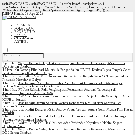
(self.SWG_BASIC = self.SWG_BASIC || []).push( basicSubscriptions => {
basicSubscriptions.init({ type: "NewsArticle", isPartOfType: ["Product"], isPartOfProductId:
"CAow7IrHDA:openaccess", clientOptions: { theme: "light", lang: "id" }, }); });
MENU
Kamis, 06 Agu 2026
BERANDA
POLHUKAM
EKOSOSBUD
PENKES
OLAHRAGA
ARTIKEL
3 jam lalu
Wagub Deinas Geley: Hati-Hati Penipuan Berkedok Pemekaran, Moratorium
DOB Belum Dicabut!
19 jam lalu
Dorong Eliminasi Malaria & Pengendalian HIV-TB, Dinkes Papua Tengah Gelar
Pelatihan Tenaga Kesehatan Deiyai
1 hari lalu
Wujudkan Visi Misi Gubernur, Dinkes Papua Tengah Gelar OJT Pengendalian
Penyakit Menular di Deiyai
1 hari lalu
Jasa Raharja DKI Jakarta Hadiri Pisah Sambut Dirlantas Polda Metro Jaya,
Perkuat Sinergi Keselamatan Lalu Lintas
1 hari lalu
PT Jasa Raharja Raih Penghargaan Perusahaan Asuransi Terpercaya di
Transportasi Indonesia Awards 2026
2 hari lalu
AWP dan Jubi Kecam Oknum Polisi Rusak Alat Kerja Jurnalis Saat Liput Demo
KNPB di Sentani
2 hari lalu
Jasa Raharja Jamin Seluruh Korban Kebakaran KM Mutiara Sentosa II di
Perairan Sumenep
2 hari lalu
Usai Hadiri Kongres PSSI, Asprov Papua Tengah Segera Gelar Musda Pilih Ketua
Definitif
2 hari lalu
Kepala KSP Jenderal Dudung Pimpin Peluncuran Buku dan Diskusi Undang-
Undang Perekonomian Nasional
2 hari lalu
Waket IV DPRPT: Hasil Mubes Adat Pesisir dan Kepulauan Nabire Segera
Dijadikan Perda
3 jam lalu
Wagub Deinas Geley: Hati-Hati Penipuan Berkedok Pemekaran, Moratorium
DOB Belum Dicabut!