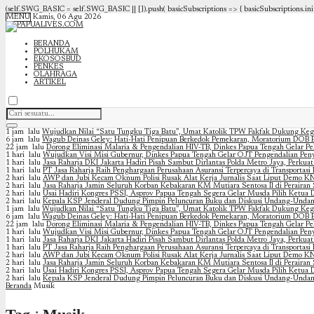
(self.SWG_BASIC = self.SWG_BASIC || []).push( basicSubscriptions => { basicSubscriptions.init(
MENU
Kamis, 06 Agu 2026
BERANDA
POLHUKAM
EKOSOSBUD
PENKES
OLAHRAGA
ARTIKEL
1 jam lalu
Wujudkan Nilai “Satu Tungku Tiga Batu”, Umat Katolik TPW Fakfak Dukung Keg
6 jam lalu
Wagub Deinas Geley: Hati-Hati Penipuan Berkedok Pemekaran, Moratorium DOB B
22 jam lalu
Dorong Eliminasi Malaria & Pengendalian HIV-TB, Dinkes Papua Tengah Gelar Pe
1 hari lalu
Wujudkan Visi Misi Gubernur, Dinkes Papua Tengah Gelar OJT Pengendalian Peny
1 hari lalu
Jasa Raharja DKI Jakarta Hadiri Pisah Sambut Dirlantas Polda Metro Jaya, Perkuat
1 hari lalu
PT Jasa Raharja Raih Penghargaan Perusahaan Asuransi Terpercaya di Transportasi
2 hari lalu
AWP dan Jubi Kecam Oknum Polisi Rusak Alat Kerja Jurnalis Saat Liput Demo KN
2 hari lalu
Jasa Raharja Jamin Seluruh Korban Kebakaran KM Mutiara Sentosa II di Peraira
2 hari lalu
Usai Hadiri Kongres PSSI, Asprov Papua Tengah Segera Gelar Musda Pilih Ketua De
2 hari lalu
Kepala KSP Jenderal Dudung Pimpin Peluncuran Buku dan Diskusi Undang-Undan
1 jam lalu
Wujudkan Nilai “Satu Tungku Tiga Batu”, Umat Katolik TPW Fakfak Dukung Keg
6 jam lalu
Wagub Deinas Geley: Hati-Hati Penipuan Berkedok Pemekaran, Moratorium DOB B
22 jam lalu
Dorong Eliminasi Malaria & Pengendalian HIV-TB, Dinkes Papua Tengah Gelar Pe
1 hari lalu
Wujudkan Visi Misi Gubernur, Dinkes Papua Tengah Gelar OJT Pengendalian Peny
1 hari lalu
Jasa Raharja DKI Jakarta Hadiri Pisah Sambut Dirlantas Polda Metro Jaya, Perkuat
1 hari lalu
PT Jasa Raharja Raih Penghargaan Perusahaan Asuransi Terpercaya di Transportasi
2 hari lalu
AWP dan Jubi Kecam Oknum Polisi Rusak Alat Kerja Jurnalis Saat Liput Demo KN
2 hari lalu
Jasa Raharja Jamin Seluruh Korban Kebakaran KM Mutiara Sentosa II di Peraira
2 hari lalu
Usai Hadiri Kongres PSSI, Asprov Papua Tengah Segera Gelar Musda Pilih Ketua De
2 hari lalu
Kepala KSP Jenderal Dudung Pimpin Peluncuran Buku dan Diskusi Undang-Undan
Beranda
Musik