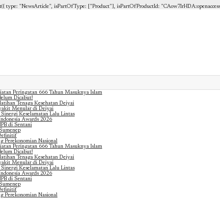
{ type: "NewsArticle", isPartOfType: ["Product"], isPartOfProductId: "CAow7IrHDA:openaccess", cli
iatan Peringatan 666 Tahun Masuknya Islam
elum Dicabut!
latihan Tenaga Kesehatan Deiyai
akit Menular di Deiyai
 Sinergi Keselamatan Lalu Lintas
 Indonesia Awards 2026
PB di Sentani
n Sumenep
finitif
g Perekonomian Nasional
iatan Peringatan 666 Tahun Masuknya Islam
elum Dicabut!
latihan Tenaga Kesehatan Deiyai
akit Menular di Deiyai
 Sinergi Keselamatan Lalu Lintas
 Indonesia Awards 2026
PB di Sentani
n Sumenep
finitif
g Perekonomian Nasional