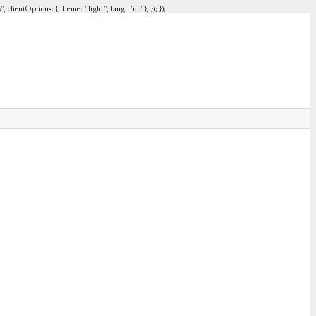
entOptions: { theme: "light", lang: "id" }, }); });