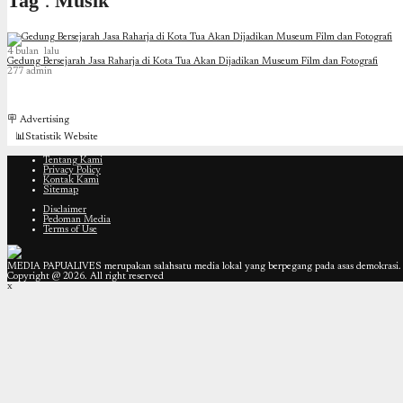
Tag : Musik
4 bulan lalu
Gedung Bersejarah Jasa Raharja di Kota Tua Akan Dijadikan Museum Film dan Fotografi
277
admin
🪧 Advertising
📊Statistik Website
Tentang Kami
Privacy Policy
Kontak Kami
Sitemap
Disclaimer
Pedoman Media
Terms of Use
MEDIA PAPUALIVES merupakan salahsatu media lokal yang berpegang pada asas demokrasi. T
Copyright @ 2026. All right reserved
x