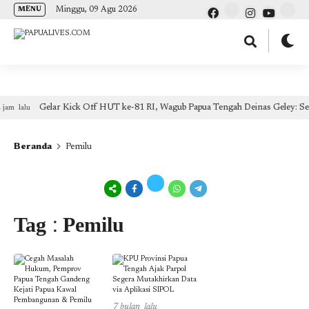
(self.SWG_BASIC = self.SWG_BASIC || []).push( basicSubscriptions => {
Minggu, 09 Agu 2026
MENU
basicSubscriptions.init({ type: "NewsArticle", isPartOfType: ["Product"], isPartOfProductId:
"CAow7IrHDA:openaccess", clientOptions: { theme: "light", lang: "id" }, }); });
Gelar Kick Off HUT ke-81 RI, Wagub Papua Tengah Deinas Geley: Se
am lalu
Beranda
Pemilu
Tag : Pemilu
7 bulan lalu