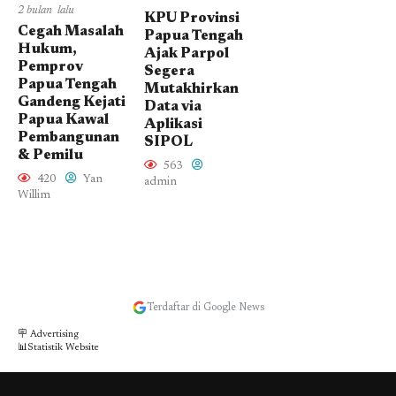
2 bulan lalu
KPU Provinsi
Cegah Masalah
Papua Tengah
Hukum,
Ajak Parpol
Pemprov
Segera
Papua Tengah
Mutakhirkan
Gandeng Kejati
Data via
Papua Kawal
Aplikasi
Pembangunan
SIPOL
& Pemilu
563
420
Yan
admin
Willim
Terdaftar di Google News
🪧 Advertising
📊Statistik Website