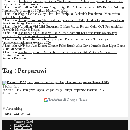
17 jam lalu
Dinkes Papua Tengah Gelar Workshop ILP di Nabire, Targetkan Transformasi
Layanan Kesehatan Primer
1 hari lalu
Wujudkan Nilai “Satu Tungku Tiga Batu”, Umat Katolik TPW Fakfak Dukung
Kegiatan Peringatan 666 Tahun Masuknya Islam
1 hari lalu
Wagub Deinas Geley: Hati-Hati Penipuan Berkedok Pemekaran, Moratorium
DOB Belum Dicabut!
2 hari lalu
Dorong Eliminasi Malaria & Pengendalian HIV-TB, Dinkes Papua Tengah Gelar
Pelatihan Tenaga Kesehatan Deiyai
2 hari lalu
Wujudkan Visi Misi Gubernur, Dinkes Papua Tengah Gelar OJT Pengendalian
Penyakit Menular di Deiyai
2 hari lalu
Jasa Raharja DKI Jakarta Hadiri Pisah Sambut Dirlantas Polda Metro Jaya,
Perkuat Sinergi Keselamatan Lalu Lintas
2 hari lalu
PT Jasa Raharja Raih Penghargaan Perusahaan Asuransi Terpercaya di
Transportasi Indonesia Awards 2026
3 hari lalu
AWP dan Jubi Kecam Oknum Polisi Rusak Alat Kerja Jurnalis Saat Liput Demo
KNPB di Sentani
3 hari lalu
Jasa Raharja Jamin Seluruh Korban Kebakaran KM Mutiara Sentosa II di
Perairan Sumenep
Beranda
Perparawi
Tag : Perparawi
4 bulan lalu
Perkuat LPPD, Pemprov Papua Tengah Siap Hadapi Pesparawi Nasional XIV
311
admin
Terdaftar di Google News
🪧 Advertising
📊Statistik Website
Tentang Kami
Privacy Policy
Kontak Kami