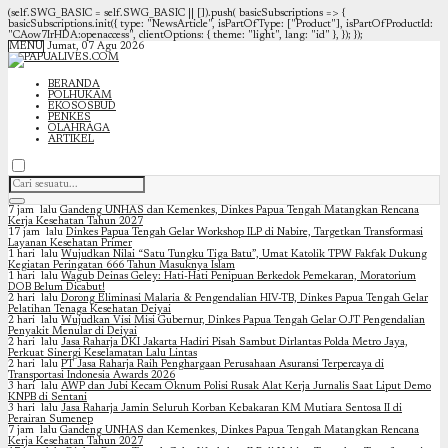
(self.SWG_BASIC = self.SWG_BASIC || []).push( basicSubscriptions => {
basicSubscriptions.init({ type: "NewsArticle", isPartOfType: ["Product"], isPartOfProductId:
"CAow7IrHDA:openaccess", clientOptions: { theme: "light", lang: "id" }, }); });
MENU
Jumat, 07 Agu 2026
BERANDA
POLHUKAM
EKOSOSBUD
PENKES
OLAHRAGA
ARTIKEL
7 jam lalu
Gandeng UNHAS dan Kemenkes, Dinkes Papua Tengah Matangkan Rencana
Kerja Kesehatan Tahun 2027
17 jam lalu
Dinkes Papua Tengah Gelar Workshop ILP di Nabire, Targetkan Transformasi
Layanan Kesehatan Primer
1 hari lalu
Wujudkan Nilai “Satu Tungku Tiga Batu”, Umat Katolik TPW Fakfak Dukung
Kegiatan Peringatan 666 Tahun Masuknya Islam
1 hari lalu
Wagub Deinas Geley: Hati-Hati Penipuan Berkedok Pemekaran, Moratorium
DOB Belum Dicabut!
2 hari lalu
Dorong Eliminasi Malaria & Pengendalian HIV-TB, Dinkes Papua Tengah Gelar
Pelatihan Tenaga Kesehatan Deiyai
2 hari lalu
Wujudkan Visi Misi Gubernur, Dinkes Papua Tengah Gelar OJT Pengendalian
Penyakit Menular di Deiyai
2 hari lalu
Jasa Raharja DKI Jakarta Hadiri Pisah Sambut Dirlantas Polda Metro Jaya,
Perkuat Sinergi Keselamatan Lalu Lintas
2 hari lalu
PT Jasa Raharja Raih Penghargaan Perusahaan Asuransi Terpercaya di
Transportasi Indonesia Awards 2026
3 hari lalu
AWP dan Jubi Kecam Oknum Polisi Rusak Alat Kerja Jurnalis Saat Liput Demo
KNPB di Sentani
3 hari lalu
Jasa Raharja Jamin Seluruh Korban Kebakaran KM Mutiara Sentosa II di
Perairan Sumenep
7 jam lalu
Gandeng UNHAS dan Kemenkes, Dinkes Papua Tengah Matangkan Rencana
Kerja Kesehatan Tahun 2027