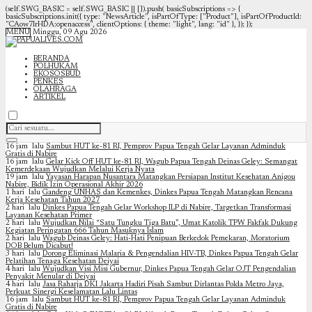
(self.SWG_BASIC = self.SWG_BASIC || []).push( basicSubscriptions => {
basicSubscriptions.init({ type: "NewsArticle", isPartOfType: ["Product"], isPartOfProductId:
"CAow7IrHDA:openaccess", clientOptions: { theme: "light", lang: "id" }, }); });
MENU
Minggu, 09 Agu 2026
BERANDA
POLHUKAM
EKOSOSBUD
PENKES
OLAHRAGA
ARTIKEL
16 jam lalu
Sambut HUT ke-81 RI, Pemprov Papua Tengah Gelar Layanan Adminduk
Gratis di Nabire
16 jam lalu
Gelar Kick Off HUT ke-81 RI, Wagub Papua Tengah Deinas Geley: Semangat
Kemerdekaan Wujudkan Melalui Kerja Nyata
19 jam lalu
Yayasan Harapan Nusantara Matangkan Persiapan Institut Kesehatan Anigou
Nabire, Bidik Izin Operasional Akhir 2026
1 hari lalu
Gandeng UNHAS dan Kemenkes, Dinkes Papua Tengah Matangkan Rencana
Kerja Kesehatan Tahun 2027
2 hari lalu
Dinkes Papua Tengah Gelar Workshop ILP di Nabire, Targetkan Transformasi
Layanan Kesehatan Primer
2 hari lalu
Wujudkan Nilai “Satu Tungku Tiga Batu”, Umat Katolik TPW Fakfak Dukung
Kegiatan Peringatan 666 Tahun Masuknya Islam
2 hari lalu
Wagub Deinas Geley: Hati-Hati Penipuan Berkedok Pemekaran, Moratorium
DOB Belum Dicabut!
3 hari lalu
Dorong Eliminasi Malaria & Pengendalian HIV-TB, Dinkes Papua Tengah Gelar
Pelatihan Tenaga Kesehatan Deiyai
4 hari lalu
Wujudkan Visi Misi Gubernur, Dinkes Papua Tengah Gelar OJT Pengendalian
Penyakit Menular di Deiyai
4 hari lalu
Jasa Raharja DKI Jakarta Hadiri Pisah Sambut Dirlantas Polda Metro Jaya,
Perkuat Sinergi Keselamatan Lalu Lintas
16 jam lalu
Sambut HUT ke-81 RI, Pemprov Papua Tengah Gelar Layanan Adminduk
Gratis di Nabire