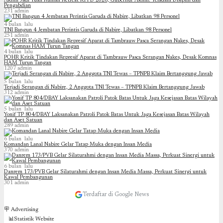
Akmil Jadi Tuan Rumah Retreat KPPD 2026, Gubernur Akmil: Teladani Disiplin dan
Pengabdian
231
admin
4 bulan lalu
TNI Bangun 4 Jembatan Perintis Garuda di Nabire, Libatkan 98 Personel
251
admin
4 bulan lalu
POHR Kritik Tindakan Represif Aparat di Tambrauw Pasca Serangan Nakes, Desak Komnas
HAM Turun Tangan
1207
admin
5 bulan lalu
Terjadi Serangan di Nabire, 2 Anggota TNI Tewas – TPNPB Klaim Bertanggung Jawab
312
admin
5 bulan lalu
Yonif TP 804/DBAY Laksanakan Patroli Patok Batas Untuk Jaga Kesejasan Batas Wilayah
dan Aset Satuan
289
admin
6 bulan lalu
Komandan Lanal Nabire Gelar Tatap Muka dengan Insan Media
370
admin
6 bulan lalu
Danrem 173/PVB Gelar Silaturahmi dengan Insan Media Massa, Perkuat Sinergi untuk
Kawal Pembangunan
301
admin
Terdaftar di Google News
🪧 Advertising
📊Statistik Website