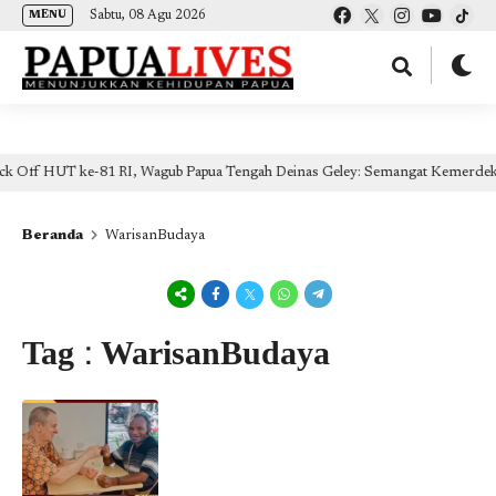
(self.SWG_BASIC = self.SWG_BASIC || []).push( basicSubscriptions => {
Sabtu, 08 Agu 2026
MENU
basicSubscriptions.init({ type: "NewsArticle", isPartOfType: ["Product"], isPartOfProductId:
"CAow7IrHDA:openaccess", clientOptions: { theme: "light", lang: "id" }, }); });
 RI, Wagub Papua Tengah Deinas Geley: Semangat Kemerdekaan Wujudkan Mel
Beranda
WarisanBudaya
Tag : WarisanBudaya