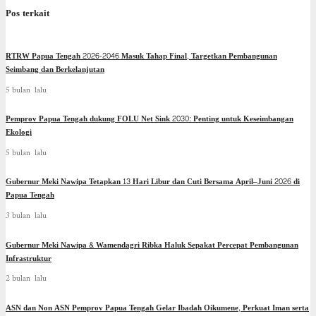
Pos terkait
RTRW Papua Tengah 2026-2046 Masuk Tahap Final, Targetkan Pembangunan
Seimbang dan Berkelanjutan
5 bulan lalu
Pemprov Papua Tengah dukung FOLU Net Sink 2030: Penting untuk Keseimbangan
Ekologi
5 bulan lalu
Gubernur Meki Nawipa Tetapkan 13 Hari Libur dan Cuti Bersama April–Juni 2026 di
Papua Tengah
3 bulan lalu
Gubernur Meki Nawipa & Wamendagri Ribka Haluk Sepakat Percepat Pembangunan
Infrastruktur
2 bulan lalu
ASN dan Non ASN Pemprov Papua Tengah Gelar Ibadah Oikumene, Perkuat Iman serta