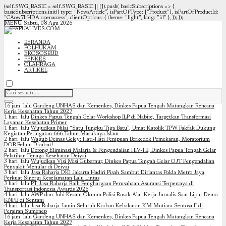
(self.SWG_BASIC = self.SWG_BASIC || []).push( basicSubscriptions => {
basicSubscriptions.init({ type: "NewsArticle", isPartOfType: ["Product"], isPartOfProductId:
"CAow7IrHDA:openaccess", clientOptions: { theme: "light", lang: "id" }, }); });
MENU
Sabtu, 08 Agu 2026
BERANDA
POLHUKAM
EKOSOSBUD
PENKES
OLAHRAGA
ARTIKEL
16 jam lalu
Gandeng UNHAS dan Kemenkes, Dinkes Papua Tengah Matangkan Rencana
Kerja Kesehatan Tahun 2027
1 hari lalu
Dinkes Papua Tengah Gelar Workshop ILP di Nabire, Targetkan Transformasi
Layanan Kesehatan Primer
1 hari lalu
Wujudkan Nilai “Satu Tungku Tiga Batu”, Umat Katolik TPW Fakfak Dukung
Kegiatan Peringatan 666 Tahun Masuknya Islam
2 hari lalu
Wagub Deinas Geley: Hati-Hati Penipuan Berkedok Pemekaran, Moratorium
DOB Belum Dicabut!
2 hari lalu
Dorong Eliminasi Malaria & Pengendalian HIV-TB, Dinkes Papua Tengah Gelar
Pelatihan Tenaga Kesehatan Deiyai
3 hari lalu
Wujudkan Visi Misi Gubernur, Dinkes Papua Tengah Gelar OJT Pengendalian
Penyakit Menular di Deiyai
3 hari lalu
Jasa Raharja DKI Jakarta Hadiri Pisah Sambut Dirlantas Polda Metro Jaya,
Perkuat Sinergi Keselamatan Lalu Lintas
3 hari lalu
PT Jasa Raharja Raih Penghargaan Perusahaan Asuransi Terpercaya di
Transportasi Indonesia Awards 2026
4 hari lalu
AWP dan Jubi Kecam Oknum Polisi Rusak Alat Kerja Jurnalis Saat Liput Demo
KNPB di Sentani
4 hari lalu
Jasa Raharja Jamin Seluruh Korban Kebakaran KM Mutiara Sentosa II di
Perairan Sumenep
16 jam lalu
Gandeng UNHAS dan Kemenkes, Dinkes Papua Tengah Matangkan Rencana
Kerja Kesehatan Tahun 2027