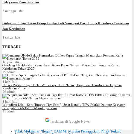
Pelayanan Pemerintahan
3 minggu lalu
Gubernur : Penahbisan Uskup Timika Jadi Semangat Baru Untuk Kokohnya Persatuan
dan Kerukunan
1 tahun lalu
TERBARU
16 jam lalu
Gandeng UNHAS dan Kemenkes, Dinkes Papua Tengah Matangkan Rencana Kerja
Kesehatan Tahun 2027
49
admin
1 hari lalu
Dinkes Papua Tengah Gelar Workshop ILP di Nabire, Targetkan Transformasi Layanan
Kesehatan Primer
46
admin
1 hari lalu
Wujudkan Nilai “Satu Tungku Tiga Batu”, Umat Katolik TPW Fakfak Dukung Kegiatan
Peringatan 666 Tahun Masuknya Islam
41
admin
Terdaftar di Google News
Tolak Muktamar “Ilegal”, KAMMI Maluku Peringatkan Pihak Terkait: