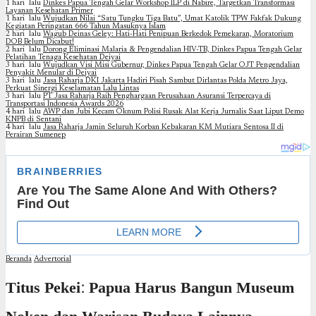
1 hari lalu
Dinkes Papua Tengah Gelar Workshop ILP di Nabire, Targetkan Transformasi
Layanan Kesehatan Primer
1 hari lalu
Wujudkan Nilai “Satu Tungku Tiga Batu”, Umat Katolik TPW Fakfak Dukung
Kegiatan Peringatan 666 Tahun Masuknya Islam
2 hari lalu
Wagub Deinas Geley: Hati-Hati Penipuan Berkedok Pemekaran, Moratorium
DOB Belum Dicabut!
2 hari lalu
Dorong Eliminasi Malaria & Pengendalian HIV-TB, Dinkes Papua Tengah Gelar
Pelatihan Tenaga Kesehatan Deiyai
3 hari lalu
Wujudkan Visi Misi Gubernur, Dinkes Papua Tengah Gelar OJT Pengendalian
Penyakit Menular di Deiyai
3 hari lalu
Jasa Raharja DKI Jakarta Hadiri Pisah Sambut Dirlantas Polda Metro Jaya,
Perkuat Sinergi Keselamatan Lalu Lintas
3 hari lalu
PT Jasa Raharja Raih Penghargaan Perusahaan Asuransi Terpercaya di
Transportasi Indonesia Awards 2026
4 hari lalu
AWP dan Jubi Kecam Oknum Polisi Rusak Alat Kerja Jurnalis Saat Liput Demo
KNPB di Sentani
4 hari lalu
Jasa Raharja Jamin Seluruh Korban Kebakaran KM Mutiara Sentosa II di
Perairan Sumenep
Beranda
Advertorial
Titus Pekei: Papua Harus Bangun Museum